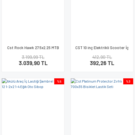
Cst Rock Hawk 27.5x2.25 MTB
CST 10 inç Elektrikli Scooter İç
Bisiklet Lastik Seti 2İç + 2Dış
Lastiği Şambrel 10x2
3.199,99 TL
412,90 TL
3.039,90 TL
392,26 TL
%5
%3