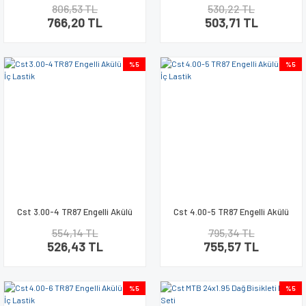
806,53 TL
530,22 TL
766,20 TL
503,71 TL
%5
%5
Cst 3.00-4 TR87 Engelli Akülü
Cst 4.00-5 TR87 Engelli Akülü
Araba İç Lastik
Araba İç Lastik
554,14 TL
795,34 TL
526,43 TL
755,57 TL
%5
%5