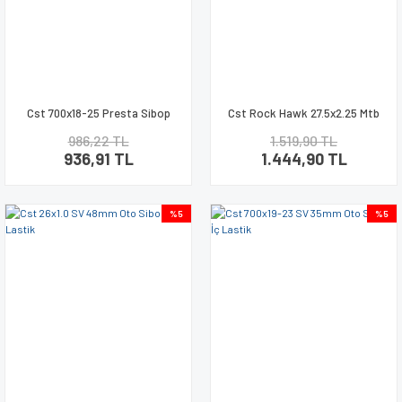
Cst 700x18-25 Presta Sibop
Cst Rock Hawk 27.5x2.25 Mtb
60mm 3lü Bisiklet İç Lastik Seti
Dış Lastik C1844
986,22 TL
1.519,90 TL
936,91 TL
1.444,90 TL
%5
%5