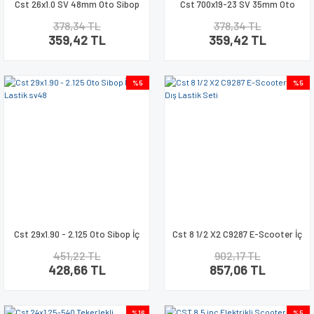
Cst 26x1.0 SV 48mm Oto Sibop
Cst 700x19-23 SV 35mm Oto
İç Lastik
Sibop İç Lastik
378,34 TL
378,34 TL
359,42 TL
359,42 TL
%5
%5
Cst 29x1.90 - 2.125 Oto Sibop İç
Cst 8 1/2 X2 C9287 E-Scooter İç
Lastik sv48
+ Dış Lastik Seti
451,22 TL
902,17 TL
428,66 TL
857,06 TL
%16
%5