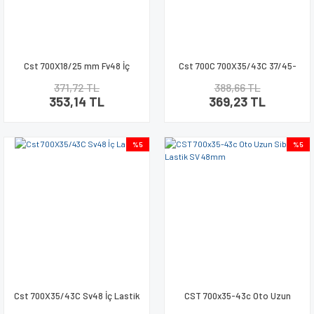
Cst 700X18/25 mm Fv48 İç
Cst 700C 700X35/43C 37/45-
Lastik
622 Sv 48Mm İç Lastik
371,72 TL
388,66 TL
353,14 TL
369,23 TL
%5
%5
Cst 700X35/43C Sv48 İç Lastik
CST 700x35-43c Oto Uzun
Sibop İç Lastik SV 48mm