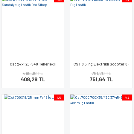
Cst 24x1 25-540 Tekerlekli
CST 8.5 inç Elektrikli Scooter 8-
Sandalye İç Lastik Oto Sibop
1/2 Dış Lastik
485,36 TL
791,20 TL
408,28 TL
751,64 TL
%5
%5