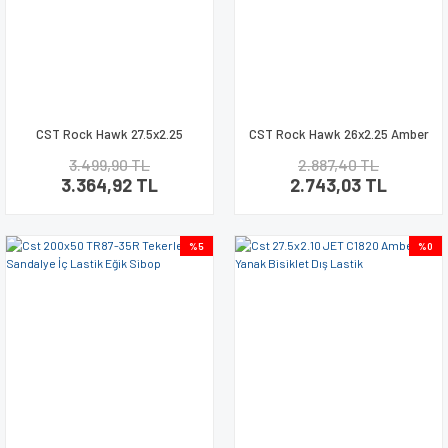
CST Rock Hawk 27.5x2.25
CST Rock Hawk 26x2.25 Amber
Amber Yanak Bisiklet Lastik
Yanak Bisiklet Lastik Seti
3.499,90 TL
2.887,40 TL
Seti
3.364,92 TL
2.743,03 TL
%5
%0