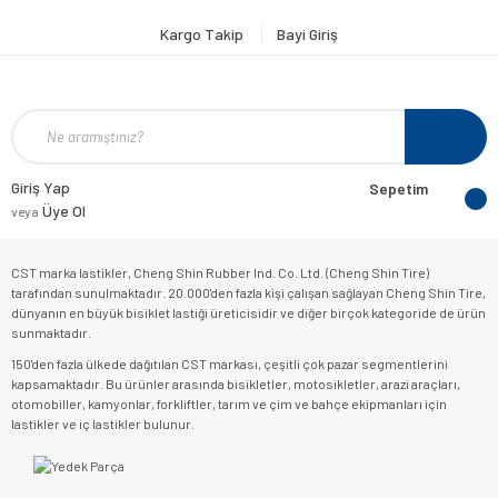
Kargo Takip
Bayi Giriş
Giriş Yap
Sepetim
Üye Ol
veya
CST marka lastikler, Cheng Shin Rubber Ind. Co. Ltd. (Cheng Shin Tire)
tarafından sunulmaktadır. 20.000'den fazla kişi çalışan sağlayan Cheng Shin Tire,
dünyanın en büyük bisiklet lastiği üreticisidir ve diğer birçok kategoride de ürün
sunmaktadır.
150'den fazla ülkede dağıtılan CST markası, çeşitli çok pazar segmentlerini
kapsamaktadır. Bu ürünler arasında bisikletler, motosikletler, arazi araçları,
otomobiller, kamyonlar, forkliftler, tarım ve çim ve bahçe ekipmanları için
lastikler ve iç lastikler bulunur.