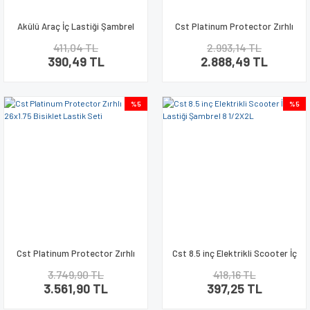
Akülü Araç İç Lastiği Şambrel
Cst Platinum Protector Zırhlı
CST 12 1-2x2 1-4 Eğik Oto Sibop
700x35 Bisiklet Lastik Seti
411,04 TL
2.993,14 TL
390,49 TL
2.888,49 TL
%5
%5
Cst Platinum Protector Zırhlı
Cst 8.5 inç Elektrikli Scooter İç
26x1.75 Bisiklet Lastik Seti
Lastiği Şambrel 8 1/2X2L
3.749,90 TL
418,16 TL
3.561,90 TL
397,25 TL