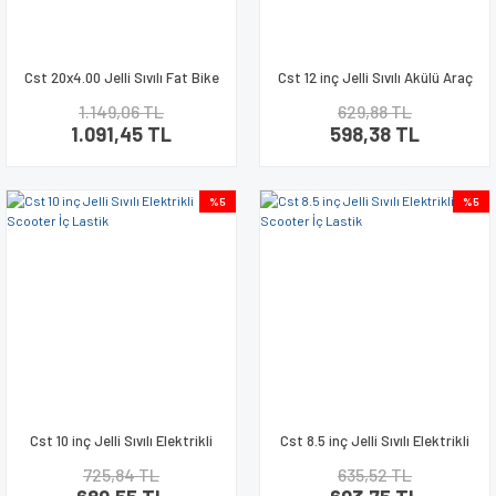
Cst 20x4.00 Jelli Sıvılı Fat Bike
Cst 12 inç Jelli Sıvılı Akülü Araç
Elektrikli Bisiklet İç Lastik
İç Lastik 12 1-2x2 1-4
1.149,06 TL
629,88 TL
1.091,45 TL
598,38 TL
%5
%5
Cst 10 inç Jelli Sıvılı Elektrikli
Cst 8.5 inç Jelli Sıvılı Elektrikli
Scooter İç Lastik
Scooter İç Lastik
725,84 TL
635,52 TL