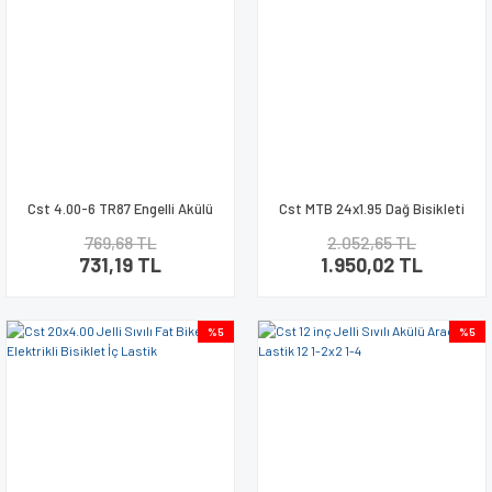
Cst 4.00-6 TR87 Engelli Akülü
Cst MTB 24x1.95 Dağ Bisikleti
Araba İç Lastik
Lastik Seti
769,68 TL
2.052,65 TL
731,19 TL
1.950,02 TL
%5
%5