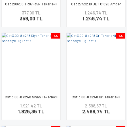
Cst 200x50 TR87-35R Tekerlekli
Cst 27.5x2.10 JET C1820 Amber
Sandalye İç Lastik Eğik Sibop
Yanak Bisiklet Dış Lastik
377,90 TL
1.246,74 TL
359,00 TL
1.246,74 TL
%5
%5
Cst 3.00-8 c248 Siyah Tekerlekli
Cst 3.00-8 c248 Gri Tekerlekli
Sandalye Dış Lastik
Sandalye Dış Lastik
1.921,42 TL
2.598,67 TL
1.825,35 TL
2.468,74 TL