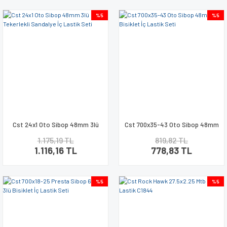
%5
%5
Cst 24x1 Oto Sibop 48mm 3lü
Cst 700x35-43 Oto Sibop 48mm
Tekerlekli Sandalye İç Lastik
3lü Bisiklet İç Lastik Seti
1.175,19 TL
819,82 TL
Seti
1.116,16 TL
778,83 TL
%5
%5