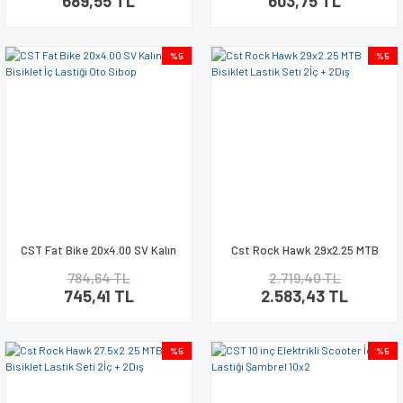
689,55 TL
603,75 TL
%5
%5
CST Fat Bike 20x4.00 SV Kalın
Cst Rock Hawk 29x2.25 MTB
Teker Bisiklet İç Lastiği Oto
Bisiklet Lastik Seti 2İç + 2Dış
784,64 TL
2.719,40 TL
Sibop
745,41 TL
2.583,43 TL
%5
%5