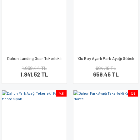
Dahon Landing Gear Tekerlekli
Xlc Boy Ayarlı Park Ayağı Göbek
Park Ayağı
Mili Bağlantılı KS-R03
1.938,44 TL
694,16 TL
1.841,52 TL
659,45 TL
%5
%5