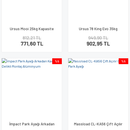
Ursus Mooi 25kg Kapasite
Ursus 78 King Evo 35kg
Bisiklet Park Ayağı 24-26-28
Kapasite Bisiklet Park Ayağı 24-
812,21 TL
949,90 TL
Uyum
26-28 Uyum
771,60 TL
902,95 TL
%5
%5
İmpact Park Ayağı Arkadan
Massload CL-KA56 Çift Açılır
Kadroya Delikli Montaj
Orta Park Ayağı