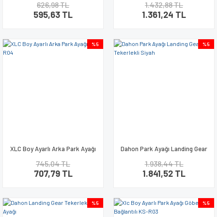
626,98 TL
1.432,88 TL
Alüminyum
595,63 TL
1.361,24 TL
%5
%5
XLC Boy Ayarlı Arka Park Ayağı
Dahon Park Ayağı Landing Gear
KS-R04
Tekerlekli Siyah
745,04 TL
1.938,44 TL
707,79 TL
1.841,52 TL
%5
%5