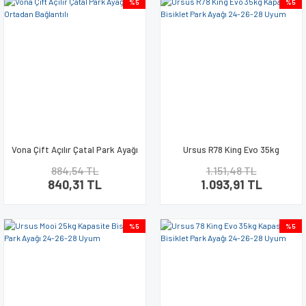
%5
%5
Vona Çift Açılır Çatal Park Ayağı
Ursus R78 King Evo 35kg
Ortadan Bağlantılı
Kapasite Bisiklet Park Ayağı 24-
884,54 TL
1.151,48 TL
26-28 Uyum
840,31 TL
1.093,91 TL
%5
%5