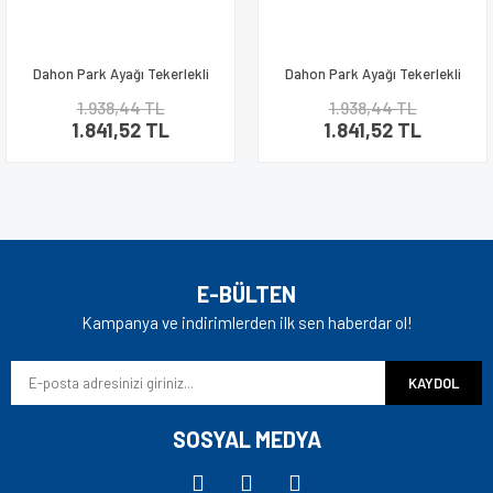
Dahon Park Ayağı Tekerlekli
Dahon Park Ayağı Tekerlekli
Kadro Monte Siyah
Kadro Monte
1.938,44 TL
1.938,44 TL
1.841,52 TL
1.841,52 TL
E-BÜLTEN
Kampanya ve indirimlerden ilk sen haberdar ol!
KAYDOL
SOSYAL MEDYA