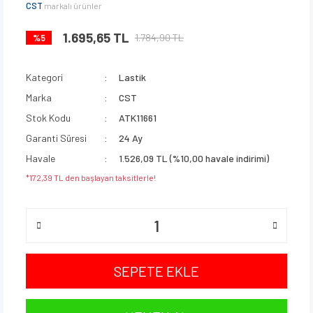
CST
markalı ürünler
1.695,65 TL
1.784,90 TL
%5
Kategori
Lastik
Marka
CST
Stok Kodu
ATK11661
Garanti Süresi
24 Ay
Havale
1.526,09 TL (%10,00 havale indirimi)
*172,39 TL den başlayan taksitlerle!
SEPETE EKLE