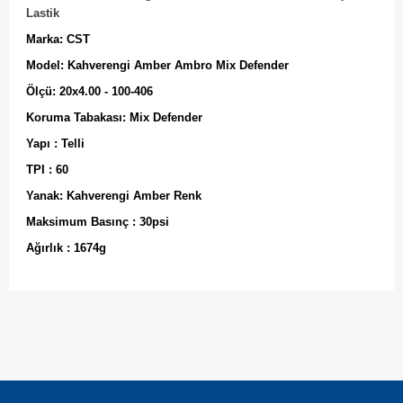
Lastik
Marka: CST
Model: Kahverengi Amber Ambro Mix Defender
Ölçü: 20x4.00 - 100-406
Koruma Tabakası: Mix Defender
Yapı : Telli
TPI : 60
Yanak: Kahverengi Amber Renk
Maksimum Basınç : 30psi
Ağırlık : 1674g
Bu ürünün fiyat bilgisi, resim, ürün açıklamalarında ve diğer
konularda yetersiz gördüğünüz noktaları öneri formunu
Bu ürüne ilk yorumu siz yapın!
kullanarak tarafımıza iletebilirsiniz.
Görüş ve önerileriniz için teşekkür ederiz.
Yorum Yaz