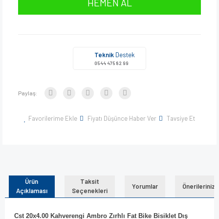
HEMEN AL
Teknik
Destek
0544 475 82 99
Paylaş:
Favorilerime Ekle
Fiyatı Düşünce Haber Ver
Tavsiye Et
Ürün
Taksit
Yorumlar
Önerileriniz
Açıklaması
Seçenekleri
Cst 20x4.00 Kahverengi Ambro Zırhlı Fat Bike Bisiklet Dış