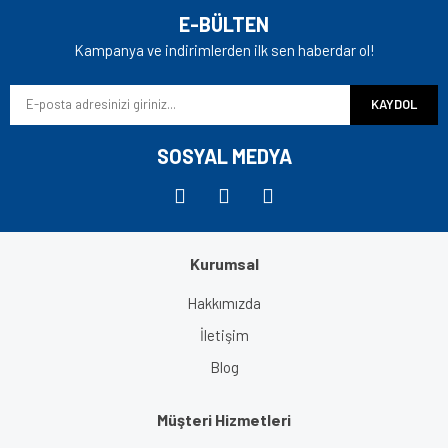
Ürün resmi kalitesiz, bozuk veya görüntülenemiyor.
E-BÜLTEN
Ürün açıklamasında eksik bilgiler bulunuyor.
Kampanya ve indirimlerden ilk sen haberdar ol!
Ürün bilgilerinde hatalar bulunuyor.
KAYDOL
Ürün fiyatı diğer sitelerden daha pahalı.
Bu ürüne benzer farklı alternatifler olmalı.
SOSYAL MEDYA
Kurumsal
Gönder
Hakkımızda
İletişim
Blog
Müşteri Hizmetleri