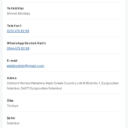
Yetkili Kişi
Ahmet Altınbaş
Telefon 1
0212 475 82 99
WhatsApp Destek Hattı
0544 475 82 99
E-mail
atakbisiklet@gmail.com
Adres
Göktürk Merkez Mahallesi Nazlı Sokak Country Life B Blok No:1, Eyüpsultan
İstanbul, 34077 Eyüpsultan/İstanbul
Ülke
Türkiye
Şehir
İstanbul