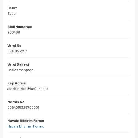
Semt
Eyüp
Sicil Numarası
900486
Vergi No
0940153257
Vergi Dairesi
Gaziosmanpaşa
Kep Adresi
atakbisiklet@hs01.kep.tr
Mersis No
0094015325700001
Havale Bildirim Formu
Havale Bildirim Formu