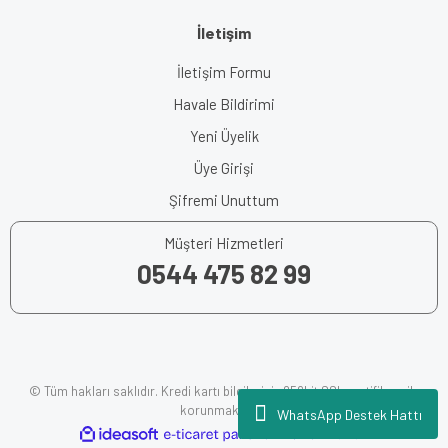
İletişim
İletişim Formu
Havale Bildirimi
Yeni Üyelik
Üye Girişi
Şifremi Unuttum
Müşteri Hizmetleri
0544 475 82 99
© Tüm hakları saklıdır. Kredi kartı bilgileriniz 256bit SSL sertifikası ile
korunmaktadır.
WhatsApp Destek Hattı
ile
ideasoft
e-