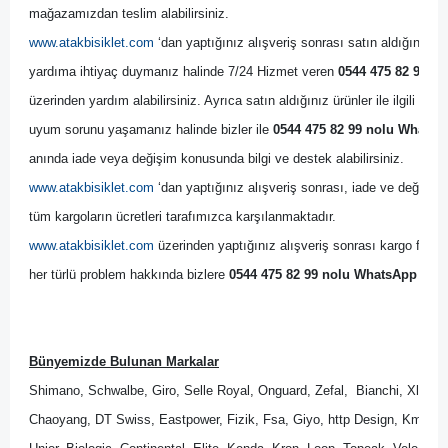
mağazamızdan teslim alabilirsiniz.
www.atakbisiklet.com
 ‘dan yaptığınız alışveriş sonrası satın aldığınız ürün
yardıma ihtiyaç duymanız halinde 7/24 Hizmet veren 
0544 475 82 99 no
üzerinden yardım alabilirsiniz. Ayrıca satın aldığınız ürünler ile ilgili bir
uyum sorunu yaşamanız halinde bizler ile 
0544 475 82 99 nolu WhatsAp
anında iade veya değişim konusunda bilgi ve destek alabilirsiniz. 
www.atakbisiklet.com
 ‘dan yaptığınız alışveriş sonrası, iade ve değişim 
tüm kargoların ücretleri tarafımızca karşılanmaktadır.
www.atakbisiklet.com
 üzerinden yaptığınız alışveriş sonrası kargo firmas
her türlü problem hakkında bizlere 
0544 475 82 99 nolu WhatsApp Dest
Bünyemizde Bulunan Markalar
Shimano, Schwalbe, Giro, Selle Royal, Onguard, Zefal,  Bianchi, Xlc, B
Chaoyang, DT Swiss, Eastpower, Fizik, Fsa, Giyo, http Design, Kmc, M