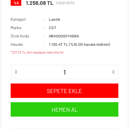
1.256,08 TL
1.322,19 TL
%5
Kategori
Lastik
Marka
CST
Stok Kodu
HBV00000YHD6A
Havale
1.130,47 TL (%10,00 havale indirimi)
*127,70 TL den başlayan taksitlerle!
SEPETE EKLE
HEMEN AL