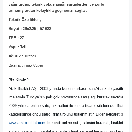
yağmurdan, teknik yokuş aşağı sürüşlerden ve zorlu
tırmanışlardan kolaylıkla geçmenizi sağlar.
Teknik Özellikler ;
Boyut : 29x2.25 | 57-622
TPE : 27
Yapı : Telli
Ağırlık : 1055gr
Basınç : max 65psi
Biz Kimiz?
Atak Bisiklet AŞ , 2003 yılında kendi markası olan Attack ile çeşitli bisik
imalatıyla Türkiye’nin pek çok noktasında satış ağı kurarak sektöre yön 
2009 yılında online satış hizmetleri ile tüm e-ticaret sitelerinde, Bisikl
kategorisinde öncü satıcı firma rolünü üstlenmiştir. Diğer
 e-ticaret pazary
www.atakbisiklet.com
 ile kendi online satış sitesini kurarak, bisiklet kulla
kullanıcı deneyimi ve daha avantajlı fiyat seçenekleri sunmayı hedeflemiş