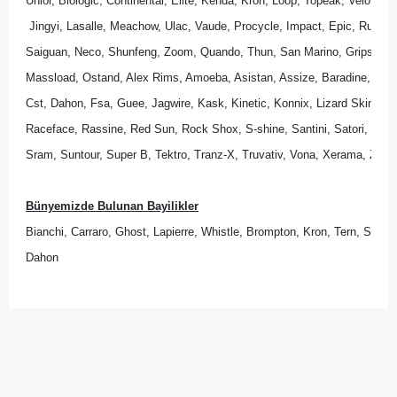
Unior, Biologic, Continental, Elite, Kenda, Kron, Loop, Topeak, Velo, Wel
 Jingyi, Lasalle, Meachow, Ulac, Vaude, Procycle, Impact, Epic, Rubena
Saiguan, Neco, Shunfeng, Zoom, Quando, Thun, San Marino, Gripshift, 
Massload, Ostand, Alex Rims, Amoeba, Asistan, Assize, Baradine, Bik
Cst, Dahon, Fsa, Guee, Jagwire, Kask, Kinetic, Konnix, Lizard Skins, Lo
Raceface, Rassine, Red Sun, Rock Shox, S-shine, Santini, Satori, Sedona
Sram, Suntour, Super B, Tektro, Tranz-X, Truvativ, Vona, Xerama, Zipp.
Bünyemizde Bulunan Bayilikler
Bianchi, Carraro, Ghost, Lapierre, Whistle, Brompton, Kron, Tern, Scott
Dahon
Bu ürünün fiyat bilgisi, resim, ürün açıklamalarında ve diğer
konularda yetersiz gördüğünüz noktaları öneri formunu
Bu ürüne ilk yorumu siz yapın!
kullanarak tarafımıza iletebilirsiniz.
Görüş ve önerileriniz için teşekkür ederiz.