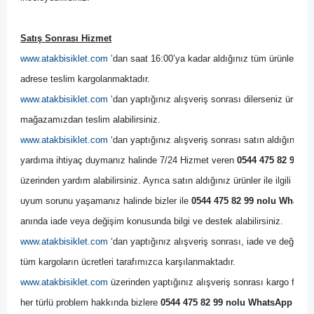
Satış Sonrası Hizmet
www.atakbisiklet.com
 ’dan saat 16:00’ya kadar aldığınız tüm ürünler, ayn
adrese teslim kargolanmaktadır.
www.atakbisiklet.com
 ‘dan yaptığınız alışveriş sonrası dilerseniz ürünler
mağazamızdan teslim alabilirsiniz.
www.atakbisiklet.com
 ‘dan yaptığınız alışveriş sonrası satın aldığınız ürün
yardıma ihtiyaç duymanız halinde 7/24 Hizmet veren 
0544 475 82 99 no
üzerinden yardım alabilirsiniz. Ayrıca satın aldığınız ürünler ile ilgili bir
uyum sorunu yaşamanız halinde bizler ile 
0544 475 82 99 nolu WhatsAp
anında iade veya değişim konusunda bilgi ve destek alabilirsiniz. 
www.atakbisiklet.com
 ‘dan yaptığınız alışveriş sonrası, iade ve değişim 
tüm kargoların ücretleri tarafımızca karşılanmaktadır.
www.atakbisiklet.com
 üzerinden yaptığınız alışveriş sonrası kargo firmas
her türlü problem hakkında bizlere 
0544 475 82 99 nolu WhatsApp Dest