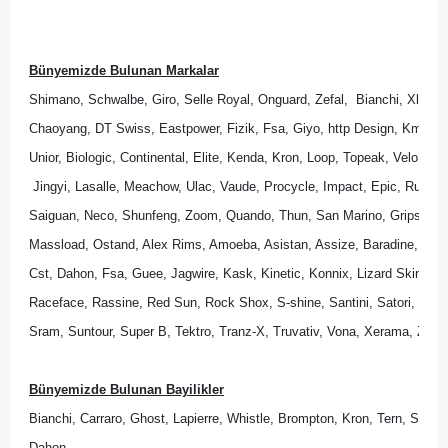
Bünyemizde Bulunan Markalar
Shimano, Schwalbe, Giro, Selle Royal, Onguard, Zefal,  Bianchi, Xlc, B
Chaoyang, DT Swiss, Eastpower, Fizik, Fsa, Giyo, http Design, Kmc, M
Unior, Biologic, Continental, Elite, Kenda, Kron, Loop, Topeak, Velo, Wel
 Jingyi, Lasalle, Meachow, Ulac, Vaude, Procycle, Impact, Epic, Rubena
Saiguan, Neco, Shunfeng, Zoom, Quando, Thun, San Marino, Gripshift, 
Massload, Ostand, Alex Rims, Amoeba, Asistan, Assize, Baradine, Bik
Cst, Dahon, Fsa, Guee, Jagwire, Kask, Kinetic, Konnix, Lizard Skins, Lo
Raceface, Rassine, Red Sun, Rock Shox, S-shine, Santini, Satori, Sedona
Sram, Suntour, Super B, Tektro, Tranz-X, Truvativ, Vona, Xerama, Zipp.
Bünyemizde Bulunan Bayilikler
Bianchi, Carraro, Ghost, Lapierre, Whistle, Brompton, Kron, Tern, Scott
Dahon