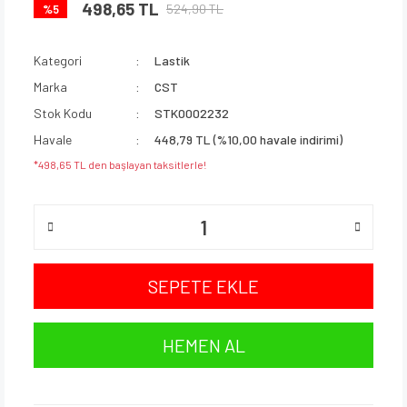
498,65 TL
524,90 TL
%5
Kategori
Lastik
Marka
CST
Stok Kodu
STK0002232
Havale
448,79 TL (%10,00 havale indirimi)
*498,65 TL den başlayan taksitlerle!
SEPETE EKLE
HEMEN AL