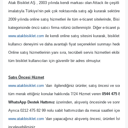
Atak Bisiklet AŞ , 2003 yılında kendi markası olan Attack ile çeşitli bisik
imalatıyla Türkiye’nin pek çok noktasında satış ağı kurarak sektöre yön 
2009 yılında online satış hizmetleri ile tüm e-ticaret sitelerinde, Bisikl
kategorisinde öncü satıcı firma rolünü üstlenmiştir. Diğer
 e-ticaret pazary
www.atakbisiklet.com
 ile kendi online satış sitesini kurarak, bisiklet kulla
kullanıcı deneyimi ve daha avantajlı fiyat seçenekleri sunmayı hedeflemiş
Online satış hizmetlerinin yanı sıra, tecrübeli servis hizmetleri ekibi il
tüm bisiklet kullanıcıları için güvenilir bir adres olmuştur.
Satış Öncesi Hizmet
www.atakbisiklet.com
 ‘dan  ilgilendiğiniz ürünler, satış öncesi ve sonrası
tüm merak ettiğiniz konular hakkında 7/24 Hizmet veren 
0544 475 82 99
WhatsApp Destek Hattımız
 üzerinden, alışveriş öncesinde ve sonrasında
Ayrıca 0212 475 82 99 nolu sabit hattımızdan da mesai saatleri içerisinde
www.atakbisiklet.com
 ‘dan yapacağınız alışveriş öncesi, ürünleri İsta
inceleyebilirsiniz.