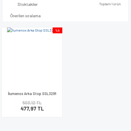
Stoktakiler
Toplam 1 ürün
%5
İlumenox Arka Stop SSL321R
503,12 TL
477,97 TL