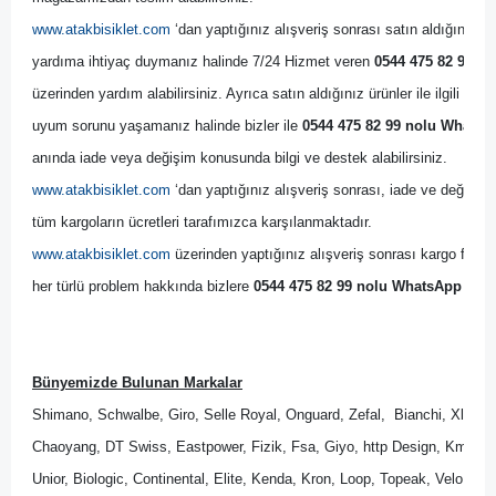
www.atakbisiklet.com
 ‘dan yaptığınız alışveriş sonrası satın aldığınız ürün
yardıma ihtiyaç duymanız halinde 7/24 Hizmet veren 
0544 475 82 99 no
üzerinden yardım alabilirsiniz. Ayrıca satın aldığınız ürünler ile ilgili bir
uyum sorunu yaşamanız halinde bizler ile 
0544 475 82 99 nolu WhatsAp
anında iade veya değişim konusunda bilgi ve destek alabilirsiniz. 
www.atakbisiklet.com
 ‘dan yaptığınız alışveriş sonrası, iade ve değişim 
tüm kargoların ücretleri tarafımızca karşılanmaktadır.
www.atakbisiklet.com
 üzerinden yaptığınız alışveriş sonrası kargo firmas
her türlü problem hakkında bizlere 
0544 475 82 99 nolu WhatsApp Dest
Bünyemizde Bulunan Markalar
Shimano, Schwalbe, Giro, Selle Royal, Onguard, Zefal,  Bianchi, Xlc, B
Chaoyang, DT Swiss, Eastpower, Fizik, Fsa, Giyo, http Design, Kmc, M
Unior, Biologic, Continental, Elite, Kenda, Kron, Loop, Topeak, Velo, Wel