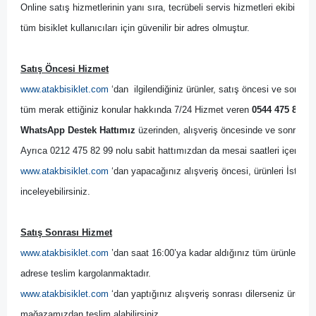
Online satış hizmetlerinin yanı sıra, tecrübeli servis hizmetleri ekibi il
tüm bisiklet kullanıcıları için güvenilir bir adres olmuştur.
Satış Öncesi Hizmet
www.atakbisiklet.com
 ‘dan  ilgilendiğiniz ürünler, satış öncesi ve sonrası
tüm merak ettiğiniz konular hakkında 7/24 Hizmet veren 
0544 475 82 99
WhatsApp Destek Hattımız
 üzerinden, alışveriş öncesinde ve sonrasında
Ayrıca 0212 475 82 99 nolu sabit hattımızdan da mesai saatleri içerisinde
www.atakbisiklet.com
 ‘dan yapacağınız alışveriş öncesi, ürünleri İsta
inceleyebilirsiniz.
Satış Sonrası Hizmet
www.atakbisiklet.com
 ’dan saat 16:00’ya kadar aldığınız tüm ürünler, ayn
adrese teslim kargolanmaktadır.
www.atakbisiklet.com
 ‘dan yaptığınız alışveriş sonrası dilerseniz ürünler
mağazamızdan teslim alabilirsiniz.