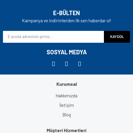
Yorum Yaz
Ürün resmi kalitesiz, bozuk veya görüntülenemiyor.
E-BÜLTEN
Ürün açıklamasında eksik bilgiler bulunuyor.
Kampanya ve indirimlerden ilk sen haberdar ol!
Ürün bilgilerinde hatalar bulunuyor.
KAYDOL
Ürün fiyatı diğer sitelerden daha pahalı.
Bu ürüne benzer farklı alternatifler olmalı.
SOSYAL MEDYA
Kurumsal
Gönder
Hakkımızda
İletişim
Blog
Müşteri Hizmetleri