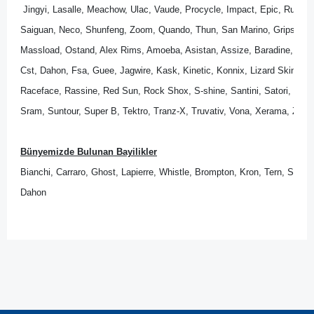
 Jingyi, Lasalle, Meachow, Ulac, Vaude, Procycle, Impact, Epic, Rubena
Saiguan, Neco, Shunfeng, Zoom, Quando, Thun, San Marino, Gripshift, 
Massload, Ostand, Alex Rims, Amoeba, Asistan, Assize, Baradine, Bik
Cst, Dahon, Fsa, Guee, Jagwire, Kask, Kinetic, Konnix, Lizard Skins, Lo
Raceface, Rassine, Red Sun, Rock Shox, S-shine, Santini, Satori, Sedona
Sram, Suntour, Super B, Tektro, Tranz-X, Truvativ, Vona, Xerama, Zipp.
Bünyemizde Bulunan Bayilikler
Bianchi, Carraro, Ghost, Lapierre, Whistle, Brompton, Kron, Tern, Scott
Dahon
Bu ürünün fiyat bilgisi, resim, ürün açıklamalarında ve diğer
konularda yetersiz gördüğünüz noktaları öneri formunu
Bu ürüne ilk yorumu siz yapın!
kullanarak tarafımıza iletebilirsiniz.
Görüş ve önerileriniz için teşekkür ederiz.