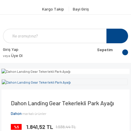
Kargo Takip
Bayi Giriş
Giriş Yap
Sepetim
Üye Ol
veya
Dahon Landing Gear Tekerlekli Park Ayağı
Dahon
markalı ürünler
1.841,52 TL
1.938,44 TL
%5