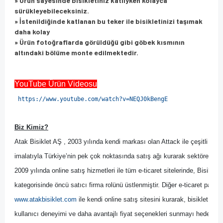
» Ürün sayesinde bisikletiniz katlıyken kolayca
sürükleyebileceksiniz.
» İstenildiğinde katlanan bu teker ile bisikletinizi taşımak
daha kolay
» Ürün fotoğraflarda görüldüğü gibi göbek kısmının
altındaki bölüme monte edilmektedir.
YouTube Ürün Videosu
https://www.youtube.com/watch?v=NEQJ0kBengE
Biz Kimiz?
Atak Bisiklet AŞ , 2003 yılında kendi markası olan Attack ile çeşitli bisik
imalatıyla Türkiye’nin pek çok noktasında satış ağı kurarak sektöre yön 
2009 yılında online satış hizmetleri ile tüm e-ticaret sitelerinde, Bisikl
kategorisinde öncü satıcı firma rolünü üstlenmiştir. Diğer
 e-ticaret pazary
www.atakbisiklet.com
 ile kendi online satış sitesini kurarak, bisiklet kulla
kullanıcı deneyimi ve daha avantajlı fiyat seçenekleri sunmayı hedeflemiş