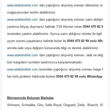
www.atakbisiklet.com
 ‘dan yaptığınız alışveriş sonrası dilerseniz ürünler
mağazamızdan teslim alabilirsiniz.
www.atakbisiklet.com
 ‘dan yaptığınız alışveriş sonrası satın aldığınız ürün
yardıma ihtiyaç duymanız halinde 7/24 Hizmet veren 
0544 475 82 99 no
üzerinden yardım alabilirsiniz. Ayrıca satın aldığınız ürünler ile ilgili bir
uyum sorunu yaşamanız halinde bizler ile 
0544 475 82 99 nolu WhatsAp
anında iade veya değişim konusunda bilgi ve destek alabilirsiniz. 
www.atakbisiklet.com
 ‘dan yaptığınız alışveriş sonrası, iade ve değişim 
tüm kargoların ücretleri tarafımızca karşılanmaktadır.
www.atakbisiklet.com
 üzerinden yaptığınız alışveriş sonrası kargo firmas
her türlü problem hakkında bizlere 
0544 475 82 99 nolu WhatsApp Dest
Bünyemizde Bulunan Markalar
Shimano, Schwalbe, Giro, Selle Royal, Onguard, Zefal,  Bianchi, Xlc, B