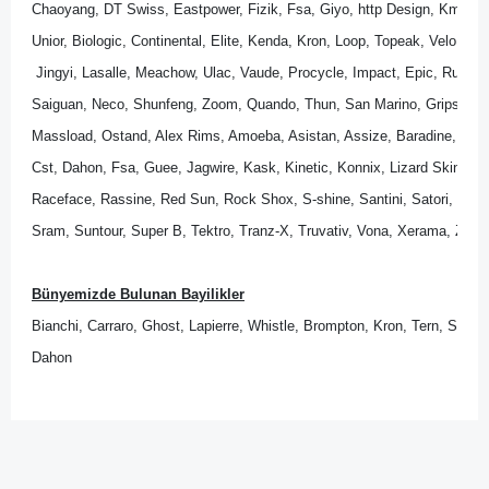
Chaoyang, DT Swiss, Eastpower, Fizik, Fsa, Giyo, http Design, Kmc, M
Unior, Biologic, Continental, Elite, Kenda, Kron, Loop, Topeak, Velo, Wel
 Jingyi, Lasalle, Meachow, Ulac, Vaude, Procycle, Impact, Epic, Rubena
Saiguan, Neco, Shunfeng, Zoom, Quando, Thun, San Marino, Gripshift, 
Massload, Ostand, Alex Rims, Amoeba, Asistan, Assize, Baradine, Bik
Cst, Dahon, Fsa, Guee, Jagwire, Kask, Kinetic, Konnix, Lizard Skins, Lo
Raceface, Rassine, Red Sun, Rock Shox, S-shine, Santini, Satori, Sedona
Sram, Suntour, Super B, Tektro, Tranz-X, Truvativ, Vona, Xerama, Zipp.
Bünyemizde Bulunan Bayilikler
Bianchi, Carraro, Ghost, Lapierre, Whistle, Brompton, Kron, Tern, Scott
Dahon
Bu ürünün fiyat bilgisi, resim, ürün açıklamalarında ve diğer
konularda yetersiz gördüğünüz noktaları öneri formunu