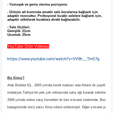
- Yumuşak ve geniş oturma pozisyonu
- Ürünün alt kısmında amatör sele borularına bağlantı için
adaptör mevcuttur. Profesyonel kızaklı selelere bağlantı için,
adaptör sökülerek kızaklara direkt bağlanabilir.
- Sele ölçüleri;
Genişlik: 21cm
Uzunluk: 25cm
YouTube Ürün Videosu
https://www.youtube.com/watch?v=VV9h__Tm57g
Biz Kimiz?
Atak Bisiklet AŞ , 2003 yılında kendi markası olan Attack ile çeşitli bisik
imalatıyla Türkiye’nin pek çok noktasında satış ağı kurarak sektöre yön 
2009 yılında online satış hizmetleri ile tüm e-ticaret sitelerinde, Bisikl
kategorisinde öncü satıcı firma rolünü üstlenmiştir. Diğer
 e-ticaret pazary