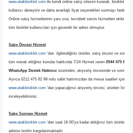
www.atakbisiklet.com
 ile kendi online satış sitesini kurarak, bisiklet kulla
kullanıcı deneyimi ve daha avantajlı fiyat seçenekleri sunmayı hedeflemiş
Online satış hizmetlerinin yanı sıra, tecrübeli servis hizmetleri ekibi il
tüm bisiklet kullanıcıları için güvenilir bir adres olmuştur.
Satış Öncesi Hizmet
www.atakbisiklet.com
 ‘dan  ilgilendiğiniz ürünler, satış öncesi ve sonrası
tüm merak ettiğiniz konular hakkında 7/24 Hizmet veren 
0544 475 82 99
WhatsApp Destek Hattımız
 üzerinden, alışveriş öncesinde ve sonrasında
Ayrıca 0212 475 82 99 nolu sabit hattımızdan da mesai saatleri içerisinde
www.atakbisiklet.com
 ‘dan yapacağınız alışveriş öncesi, ürünleri İsta
inceleyebilirsiniz.
Satış Sonrası Hizmet
www.atakbisiklet.com
 ’dan saat 16:00’ya kadar aldığınız tüm ürünler, ayn
adrese teslim kargolanmaktadır.