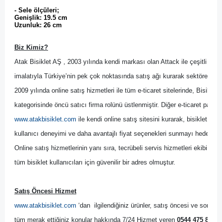
- Sele ölçüleri;
Genişlik: 19.5 cm
Uzunluk: 26 cm
Biz Kimiz?
Atak Bisiklet AŞ , 2003 yılında kendi markası olan Attack ile çeşitli bisik
imalatıyla Türkiye’nin pek çok noktasında satış ağı kurarak sektöre yön 
2009 yılında online satış hizmetleri ile tüm e-ticaret sitelerinde, Bisikl
kategorisinde öncü satıcı firma rolünü üstlenmiştir. Diğer
 e-ticaret pazary
www.atakbisiklet.com
 ile kendi online satış sitesini kurarak, bisiklet kulla
kullanıcı deneyimi ve daha avantajlı fiyat seçenekleri sunmayı hedeflemiş
Online satış hizmetlerinin yanı sıra, tecrübeli servis hizmetleri ekibi il
tüm bisiklet kullanıcıları için güvenilir bir adres olmuştur.
Satış Öncesi Hizmet
www.atakbisiklet.com
 ‘dan  ilgilendiğiniz ürünler, satış öncesi ve sonrası
tüm merak ettiğiniz konular hakkında 7/24 Hizmet veren 
0544 475 82 99