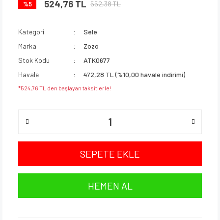
524,76 TL
552,38 TL
%5
Kategori
Sele
Marka
Zozo
Stok Kodu
ATK0677
Havale
472,28 TL (%10,00 havale indirimi)
*524,76 TL den başlayan taksitlerle!
SEPETE EKLE
HEMEN AL