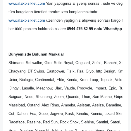
www.atakbisiklet.com
 ‘dan yaptığınız alışveriş sonrası, iade ve değişim 
tüm kargoların ücretleri tarafımızca karşılanmaktadır.
www.atakbisiklet.com
 üzerinden yaptığınız alışveriş sonrası kargo firmas
her türlü problem hakkında bizlere 
0544 475 82 99 nolu WhatsApp Dest
Bünyemizde Bulunan Markalar
Shimano, Schwalbe, Giro, Selle Royal, Onguard, Zefal,  Bianchi, Xlc, B
Chaoyang, DT Swiss, Eastpower, Fizik, Fsa, Giyo, http Design, Kmc, M
Unior, Biologic, Continental, Elite, Kenda, Kron, Loop, Topeak, Velo, Wel
 Jingyi, Lasalle, Meachow, Ulac, Vaude, Procycle, Impact, Epic, Rubena
Saiguan, Neco, Shunfeng, Zoom, Quando, Thun, San Marino, Gripshift, 
Massload, Ostand, Alex Rims, Amoeba, Asistan, Assize, Baradine, Bik
Cst, Dahon, Fsa, Guee, Jagwire, Kask, Kinetic, Konnix, Lizard Skins, Lo
Raceface, Rassine, Red Sun, Rock Shox, S-shine, Santini, Satori, Sedona
Sram, Suntour, Super B, Tektro, Tranz-X, Truvativ, Vona, Xerama, Zipp.