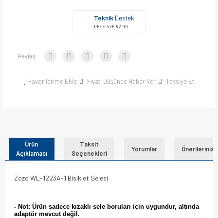
Teknik
Destek
0544 475 82 99
Paylaş:
Favorilerime Ekle
Fiyatı Düşünce Haber Ver
Tavsiye Et
Ürün
Taksit
Yorumlar
Önerileriniz
Açıklaması
Seçenekleri
Zozo WL-1223A-1 Bisiklet Selesi
- Not: Ürün sadece kızaklı sele boruları için uygundur, altında
adaptör mevcut değil.