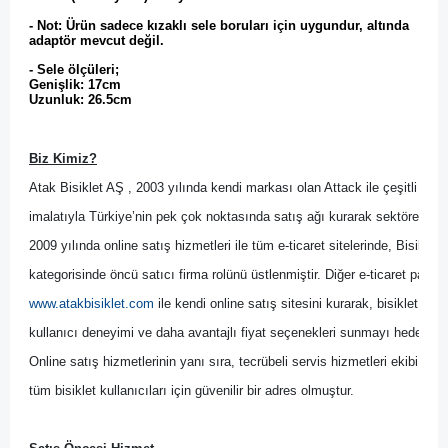
- Not: Ürün sadece kızaklı sele boruları için uygundur, altında
adaptör mevcut değil.
- Sele ölçüleri;
Genişlik: 17cm
Uzunluk: 26.5cm
Biz Kimiz?
Atak Bisiklet AŞ , 2003 yılında kendi markası olan Attack ile çeşitli bisik
imalatıyla Türkiye’nin pek çok noktasında satış ağı kurarak sektöre yön 
2009 yılında online satış hizmetleri ile tüm e-ticaret sitelerinde, Bisikl
kategorisinde öncü satıcı firma rolünü üstlenmiştir. Diğer
 e-ticaret pazary
www.atakbisiklet.com
 ile kendi online satış sitesini kurarak, bisiklet kulla
kullanıcı deneyimi ve daha avantajlı fiyat seçenekleri sunmayı hedeflemiş
Online satış hizmetlerinin yanı sıra, tecrübeli servis hizmetleri ekibi il
tüm bisiklet kullanıcıları için güvenilir bir adres olmuştur.