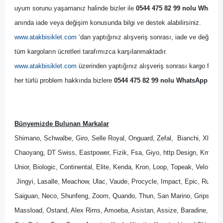
uyum sorunu yaşamanız halinde bizler ile 
0544 475 82 99 nolu WhatsAp
anında iade veya değişim konusunda bilgi ve destek alabilirsiniz. 
www.atakbisiklet.com
 ‘dan yaptığınız alışveriş sonrası, iade ve değişim 
tüm kargoların ücretleri tarafımızca karşılanmaktadır.
www.atakbisiklet.com
 üzerinden yaptığınız alışveriş sonrası kargo firmas
her türlü problem hakkında bizlere 
0544 475 82 99 nolu WhatsApp Dest
Bünyemizde Bulunan Markalar
Shimano, Schwalbe, Giro, Selle Royal, Onguard, Zefal,  Bianchi, Xlc, B
Chaoyang, DT Swiss, Eastpower, Fizik, Fsa, Giyo, http Design, Kmc, M
Unior, Biologic, Continental, Elite, Kenda, Kron, Loop, Topeak, Velo, Wel
 Jingyi, Lasalle, Meachow, Ulac, Vaude, Procycle, Impact, Epic, Rubena
Saiguan, Neco, Shunfeng, Zoom, Quando, Thun, San Marino, Gripshift, 
Massload, Ostand, Alex Rims, Amoeba, Asistan, Assize, Baradine, Bik