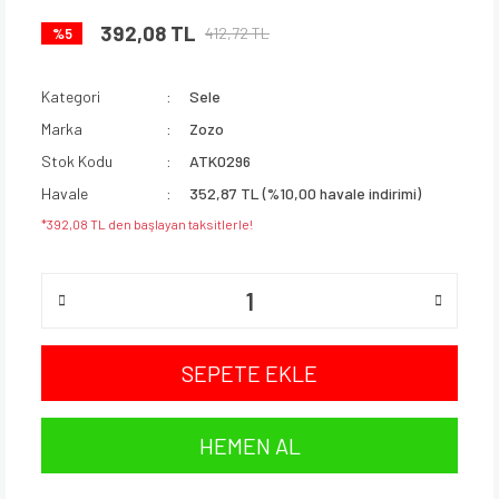
392,08 TL
412,72 TL
%5
Kategori
Sele
Marka
Zozo
Stok Kodu
ATK0296
Havale
352,87 TL (%10,00 havale indirimi)
*392,08 TL den başlayan taksitlerle!
SEPETE EKLE
HEMEN AL