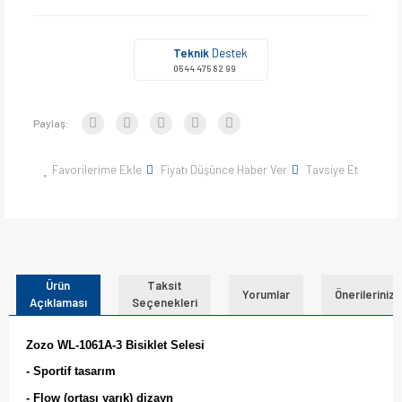
Teknik
Destek
0544 475 82 99
Paylaş:
Favorilerime Ekle
Fiyatı Düşünce Haber Ver
Tavsiye Et
Ürün
Taksit
Yorumlar
Önerileriniz
Açıklaması
Seçenekleri
Zozo WL-1061A-3 Bisiklet Selesi
- Sportif tasarım
- Flow (ortası yarık) dizayn