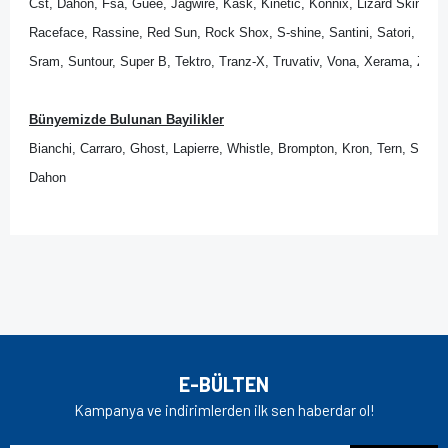
Cst, Dahon, Fsa, Guee, Jagwire, Kask, Kinetic, Konnix, Lizard Skins, Lo
Raceface, Rassine, Red Sun, Rock Shox, S-shine, Santini, Satori, Sedona
Sram, Suntour, Super B, Tektro, Tranz-X, Truvativ, Vona, Xerama, Zipp.
Bünyemizde Bulunan Bayilikler
Bianchi, Carraro, Ghost, Lapierre, Whistle, Brompton, Kron, Tern, Scott
Dahon
Bu ürünün fiyat bilgisi, resim, ürün açıklamalarında ve diğer
konularda yetersiz gördüğünüz noktaları öneri formunu
Bu ürüne ilk yorumu siz yapın!
kullanarak tarafımıza iletebilirsiniz.
Görüş ve önerileriniz için teşekkür ederiz.
Yorum Yaz
Ürün resmi kalitesiz, bozuk veya görüntülenemiyor.
E-BÜLTEN
Ürün açıklamasında eksik bilgiler bulunuyor.
Kampanya ve indirimlerden ilk sen haberdar ol!
Ürün bilgilerinde hatalar bulunuyor.