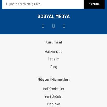
KAYDOL
Ürün fiyatı diğer sitelerden daha pahalı.
Bu ürüne benzer farklı alternatifler olmalı.
SOSYAL MEDYA
Kurumsal
Gönder
Hakkımızda
İletişim
Blog
Müşteri Hizmetleri
İndirimdekiler
Yeni Ürünler
Markalar