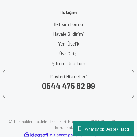
İletişim
İletişim Formu
Havale Bildirimi
Yeni Üyelik
Üye Girişi
Şifremi Unuttum
Müşteri Hizmetleri
0544 475 82 99
© Tüm hakları saklıdır. Kredi kartı bilgileriniz 256bit SSL sertifikası ile
korunmaktadır.
WhatsApp Destek Hattı
ile
ideasoft
e-