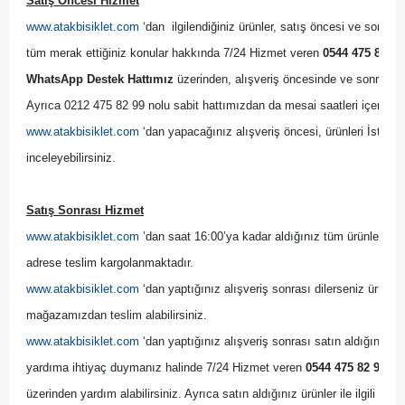
Satış Öncesi Hizmet
www.atakbisiklet.com
 ‘dan  ilgilendiğiniz ürünler, satış öncesi ve sonrası
tüm merak ettiğiniz konular hakkında 7/24 Hizmet veren 
0544 475 82 99
WhatsApp Destek Hattımız
 üzerinden, alışveriş öncesinde ve sonrasında
Ayrıca 0212 475 82 99 nolu sabit hattımızdan da mesai saatleri içerisinde
www.atakbisiklet.com
 ‘dan yapacağınız alışveriş öncesi, ürünleri İsta
inceleyebilirsiniz.
Satış Sonrası Hizmet
www.atakbisiklet.com
 ’dan saat 16:00’ya kadar aldığınız tüm ürünler, ayn
adrese teslim kargolanmaktadır.
www.atakbisiklet.com
 ‘dan yaptığınız alışveriş sonrası dilerseniz ürünler
mağazamızdan teslim alabilirsiniz.
www.atakbisiklet.com
 ‘dan yaptığınız alışveriş sonrası satın aldığınız ürün
yardıma ihtiyaç duymanız halinde 7/24 Hizmet veren 
0544 475 82 99 no
üzerinden yardım alabilirsiniz. Ayrıca satın aldığınız ürünler ile ilgili bir