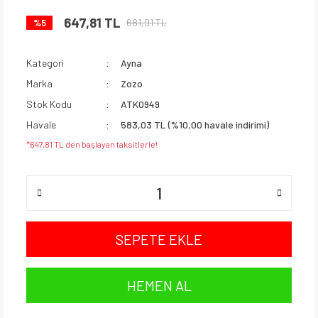
647,81 TL
681,91 TL
%5
Kategori
Ayna
Marka
Zozo
Stok Kodu
ATK0949
Havale
583,03 TL (%10,00 havale indirimi)
*647,81 TL den başlayan taksitlerle!
SEPETE EKLE
HEMEN AL