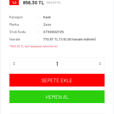
856,30 TL
901,37 TL
%5
Kategori
Kask
Marka
Zozo
Stok Kodu
STK0002725
Havale
770,67 TL (%10,00 havale indirimi)
*856,30 TL den başlayan taksitlerle!
SEPETE EKLE
HEMEN AL