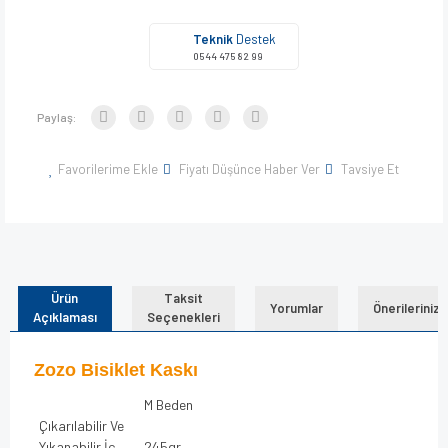
Teknik
Destek
0544 475 82 99
Paylaş:
Favorilerime Ekle
Fiyatı Düşünce Haber Ver
Tavsiye Et
Ürün
Taksit
Yorumlar
Önerileriniz
Açıklaması
Seçenekleri
Zozo Bisiklet Kaskı
M Beden
Çıkarılabilir Ve
Yıkanabilir İç
245gr.