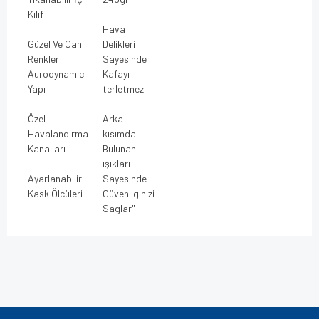
Kılıf
Hava
Güzel Ve Canlı
Delikleri
Renkler
Sayesinde
Aurodynamıc
Kafayı
Yapı
terletmez.
Özel
Arka
Havalandırma
kısımda
Kanalları
Bulunan
ışıkları
Ayarlanabilir
Sayesinde
Kask Ölcüleri
Güvenliginizi
Saglar"
Bu ürünün fiyat bilgisi, resim, ürün açıklamalarında ve diğer
konularda yetersiz gördüğünüz noktaları öneri formunu
Bu ürüne ilk yorumu siz yapın!
kullanarak tarafımıza iletebilirsiniz.
Görüş ve önerileriniz için teşekkür ederiz.