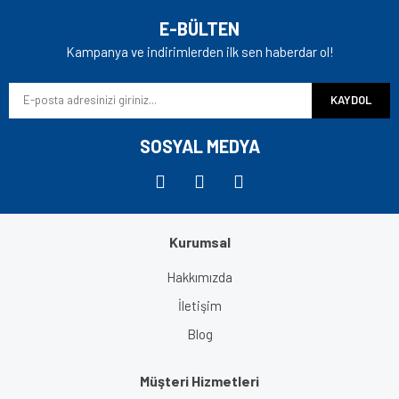
Yorum Yaz
Ürün resmi kalitesiz, bozuk veya görüntülenemiyor.
E-BÜLTEN
Ürün açıklamasında eksik bilgiler bulunuyor.
Kampanya ve indirimlerden ilk sen haberdar ol!
Ürün bilgilerinde hatalar bulunuyor.
KAYDOL
Ürün fiyatı diğer sitelerden daha pahalı.
Bu ürüne benzer farklı alternatifler olmalı.
SOSYAL MEDYA
Kurumsal
Gönder
Hakkımızda
İletişim
Blog
Müşteri Hizmetleri