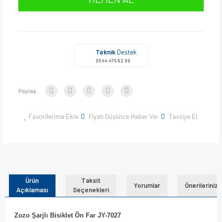
Teknik
Destek
0544 475 82 99
Paylaş:
Favorilerime Ekle
Fiyatı Düşünce Haber Ver
Tavsiye Et
Ürün
Taksit
Yorumlar
Önerileriniz
Açıklaması
Seçenekleri
Zozo Şarjlı Bisiklet Ön Far JY-7027