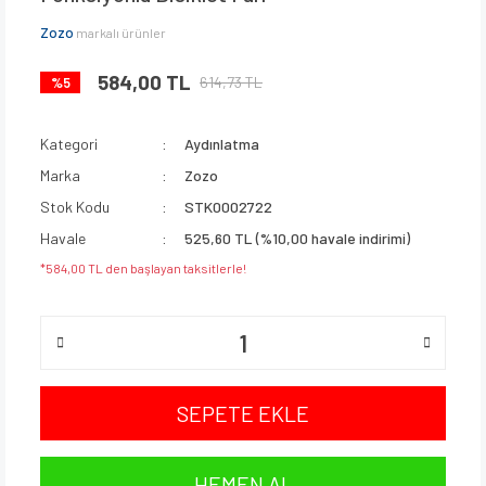
Zozo
markalı ürünler
584,00 TL
614,73 TL
%5
Kategori
Aydınlatma
Marka
Zozo
Stok Kodu
STK0002722
Havale
525,60 TL (%10,00 havale indirimi)
*584,00 TL den başlayan taksitlerle!
SEPETE EKLE
HEMEN AL