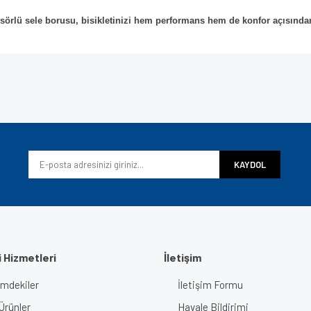
örlü sele borusu, bisikletinizi hem performans hem de konfor açısından
e diğer konularda yetersiz gördüğünüz noktaları öneri formunu kullanarak tarafımı
Bu ürüne ilk yorumu siz yapın!
iyor.
Yorum Yaz
KAYDOL
 Hizmetleri
İletişim
imdekiler
İletişim Formu
Gönder
Ürünler
Havale Bildirimi