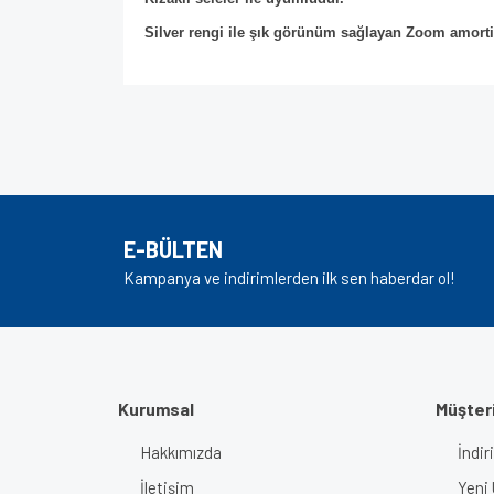
Silver rengi ile şık görünüm sağlayan Zoom amortis
Bu ürünün fiyat bilgisi, resim, ürün açıklamalarında v
Görüş ve önerileriniz için teşekkür ederiz.
Ürün resmi kalitesiz, bozuk veya görüntülenem
Ürün açıklamasında eksik bilgiler bulunuyor.
E-BÜLTEN
Ürün bilgilerinde hatalar bulunuyor.
Kampanya ve indirimlerden ilk sen haberdar ol!
Ürün fiyatı diğer sitelerden daha pahalı.
Bu ürüne benzer farklı alternatifler olmalı.
Kurumsal
Müşteri
Hakkımızda
İndir
İletişim
Yeni 