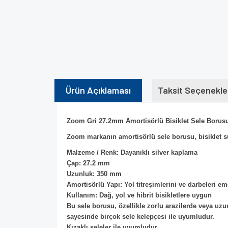
Ürün Açıklaması
Taksit Seçenekle
Zoom Gri 27.2mm Amortisörlü Bisiklet Sele Boru
Zoom markanın amortisörlü sele borusu, bisiklet sü
Malzeme / Renk: Dayanıklı silver kaplama
Çap: 27.2 mm
Uzunluk: 350 mm
Amortisörlü Yapı: Yol titreşimlerini ve darbeleri em
Kullanım: Dağ, yol ve hibrit bisikletlere uygun
Bu sele borusu, özellikle zorlu arazilerde veya uzu
sayesinde birçok sele kelepçesi ile uyumludur.
Kızaklı seleler ile uyumludur.