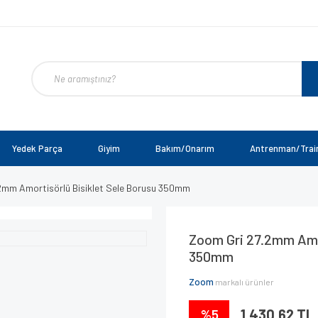
Yedek Parça
Giyim
Bakım/Onarım
Antrenman/Trai
2mm Amortisörlü Bisiklet Sele Borusu 350mm
Zoom Gri 27.2mm Amor
350mm
Zoom
markalı ürünler
%5
1.430,62 TL