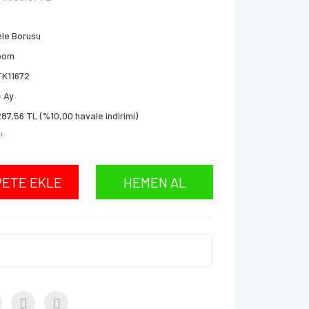
le Borusu
oom
TK11672
 Ay
287,56 TL (%10,00 havale indirimi)
!
PETE EKLE
HEMEN AL