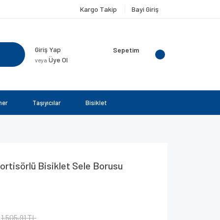
Kargo Takip
Bayi Giriş
Giriş Yap
Sepetim
Üye Ol
veya
ner
Taşıyıcılar
Bisiklet
tisörlü Bisiklet Sele Borusu
1.505,91 TL