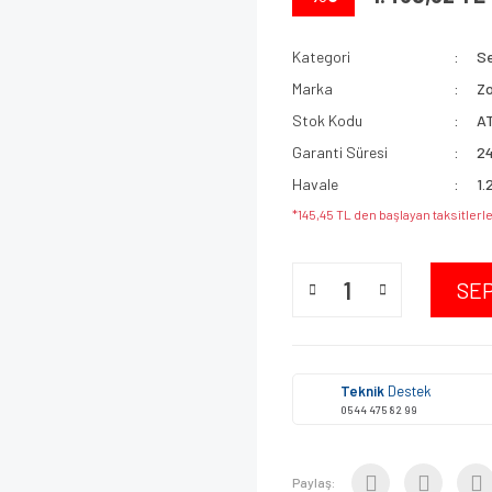
Kategori
Se
Marka
Z
Stok Kodu
A
Garanti Süresi
24
Havale
1.
*145,45 TL den başlayan taksitlerle
SE
Teknik
Destek
0544 475 82 99
Paylaş: