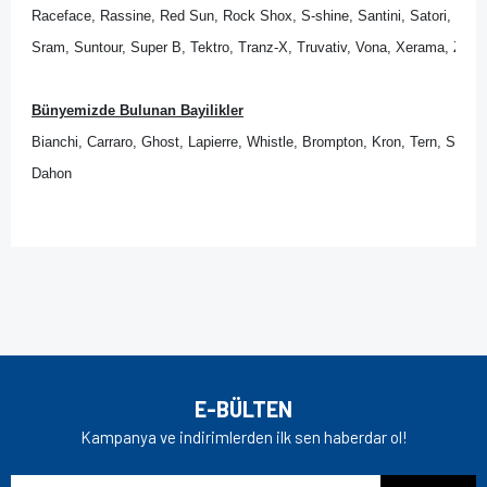
Raceface, Rassine, Red Sun, Rock Shox, S-shine, Santini, Satori, Sedona
Sram, Suntour, Super B, Tektro, Tranz-X, Truvativ, Vona, Xerama, Zipp.
Bünyemizde Bulunan Bayilikler
Bianchi, Carraro, Ghost, Lapierre, Whistle, Brompton, Kron, Tern, Scott
Dahon
Bu ürünün fiyat bilgisi, resim, ürün açıklamalarında ve diğer
konularda yetersiz gördüğünüz noktaları öneri formunu
Bu ürüne ilk yorumu siz yapın!
kullanarak tarafımıza iletebilirsiniz.
Görüş ve önerileriniz için teşekkür ederiz.
Yorum Yaz
Ürün resmi kalitesiz, bozuk veya görüntülenemiyor.
E-BÜLTEN
Ürün açıklamasında eksik bilgiler bulunuyor.
Kampanya ve indirimlerden ilk sen haberdar ol!
Ürün bilgilerinde hatalar bulunuyor.