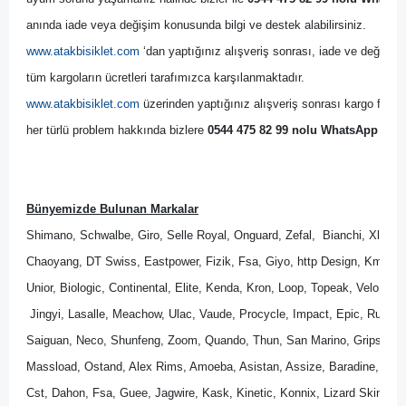
anında iade veya değişim konusunda bilgi ve destek alabilirsiniz. 
www.atakbisiklet.com
 ‘dan yaptığınız alışveriş sonrası, iade ve değişim 
tüm kargoların ücretleri tarafımızca karşılanmaktadır.
www.atakbisiklet.com
 üzerinden yaptığınız alışveriş sonrası kargo firmas
her türlü problem hakkında bizlere 
0544 475 82 99 nolu WhatsApp Dest
Bünyemizde Bulunan Markalar
Shimano, Schwalbe, Giro, Selle Royal, Onguard, Zefal,  Bianchi, Xlc, B
Chaoyang, DT Swiss, Eastpower, Fizik, Fsa, Giyo, http Design, Kmc, M
Unior, Biologic, Continental, Elite, Kenda, Kron, Loop, Topeak, Velo, Wel
 Jingyi, Lasalle, Meachow, Ulac, Vaude, Procycle, Impact, Epic, Rubena
Saiguan, Neco, Shunfeng, Zoom, Quando, Thun, San Marino, Gripshift, 
Massload, Ostand, Alex Rims, Amoeba, Asistan, Assize, Baradine, Bik
Cst, Dahon, Fsa, Guee, Jagwire, Kask, Kinetic, Konnix, Lizard Skins, Lo