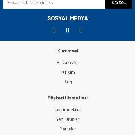
KAYDOL
Ürün fiyatı diğer sitelerden daha pahalı.
Bu ürüne benzer farklı alternatifler olmalı.
SOSYAL MEDYA
Kurumsal
Gönder
Hakkımızda
İletişim
Blog
Müşteri Hizmetleri
İndirimdekiler
Yeni Ürünler
Markalar