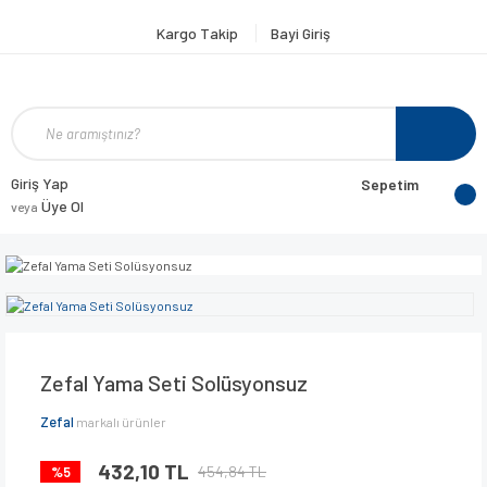
Kargo Takip
Bayi Giriş
Giriş Yap
Sepetim
Üye Ol
veya
Zefal Yama Seti Solüsyonsuz
Zefal
markalı ürünler
432,10 TL
454,84 TL
%5