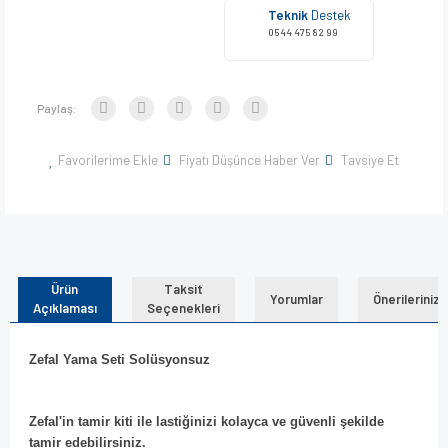
Teknik
Destek
0544 475 82 99
Paylaş:
Favorilerime Ekle
Fiyatı Düşünce Haber Ver
Tavsiye Et
Ürün
Taksit
Yorumlar
Önerileriniz
Açıklaması
Seçenekleri
Zefal Yama Seti Solüsyonsuz
Zefal'in tamir kiti ile lastiğinizi kolayca ve güvenli şekilde
tamir edebilirsiniz.