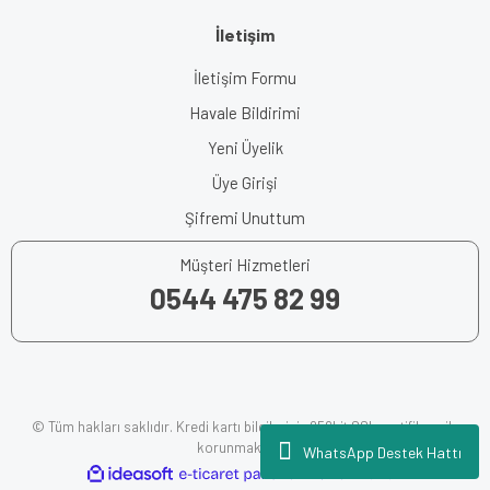
İletişim
İletişim Formu
Havale Bildirimi
Yeni Üyelik
Üye Girişi
Şifremi Unuttum
Müşteri Hizmetleri
0544 475 82 99
© Tüm hakları saklıdır. Kredi kartı bilgileriniz 256bit SSL sertifikası ile
korunmaktadır.
WhatsApp Destek Hattı
ile
ideasoft
e-