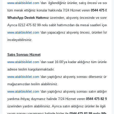
www.atakbisiklet.com
 ‘dan  ilgilendiğiniz ürünler, satış öncesi ve sonrası
tüm merak ettiğiniz konular hakkında 7/24 Hizmet veren 
0544 475 82 99
WhatsApp Destek Hattımız
 üzerinden, alışveriş öncesinde ve sonrasında
Ayrıca 0212 475 82 99 nolu sabit hattımızdan da mesai saatleri içerisinde
www.atakbisiklet.com
 ‘dan yapacağınız alışveriş öncesi, ürünleri İsta
inceleyebilirsiniz.
Satış Sonrası Hizmet
www.atakbisiklet.com
 ’dan saat 16:00’ya kadar aldığınız tüm ürünler, ayn
adrese teslim kargolanmaktadır.
www.atakbisiklet.com
 ‘dan yaptığınız alışveriş sonrası dilerseniz ürünler
mağazamızdan teslim alabilirsiniz.
www.atakbisiklet.com
 ‘dan yaptığınız alışveriş sonrası satın aldığınız ürün
yardıma ihtiyaç duymanız halinde 7/24 Hizmet veren 
0544 475 82 99 no
üzerinden yardım alabilirsiniz. Ayrıca satın aldığınız ürünler ile ilgili bir
uyum sorunu yaşamanız halinde bizler ile 
0544 475 82 99 nolu WhatsAp