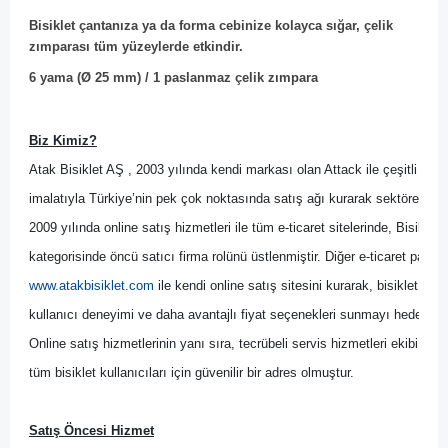
Bisiklet çantanıza ya da forma cebinize kolayca sığar, çelik
zımparası tüm yüzeylerde etkindir.
6 yama (Ø 25 mm) / 1 paslanmaz çelik zımpara
Biz Kimiz?
Atak Bisiklet AŞ , 2003 yılında kendi markası olan Attack ile çeşitli bisik
imalatıyla Türkiye’nin pek çok noktasında satış ağı kurarak sektöre yön 
2009 yılında online satış hizmetleri ile tüm e-ticaret sitelerinde, Bisikl
kategorisinde öncü satıcı firma rolünü üstlenmiştir. Diğer
 e-ticaret pazary
www.atakbisiklet.com
 ile kendi online satış sitesini kurarak, bisiklet kulla
kullanıcı deneyimi ve daha avantajlı fiyat seçenekleri sunmayı hedeflemiş
Online satış hizmetlerinin yanı sıra, tecrübeli servis hizmetleri ekibi il
tüm bisiklet kullanıcıları için güvenilir bir adres olmuştur.
Satış Öncesi Hizmet