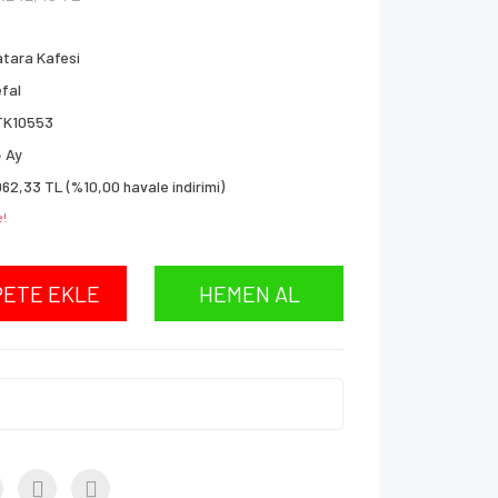
tara Kafesi
fal
TK10553
 Ay
062,33 TL (%10,00 havale indirimi)
e!
PETE EKLE
HEMEN AL