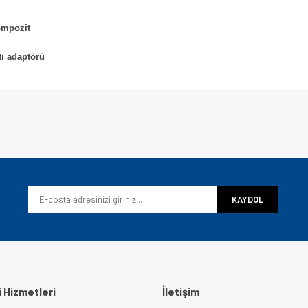
ompozit
tı adaptörü
e diğer konularda yetersiz gördüğünüz noktaları öneri formunu kullanarak tarafımı
Bu ürüne ilk yorumu siz yapın!
iyor.
Yorum Yaz
KAYDOL
 Hizmetleri
İletişim