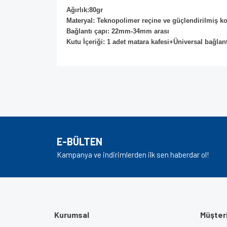
Ağırlık:80gr
Materyal: Teknopolimer reçine ve güçlendirilmiş k
Bağlantı çapı: 22mm-34mm arası
Kutu İçeriği: 1 adet matara kafesi+Üniversal bağlan
Bu ürünün fiyat bilgisi, resim, ürün açıklamalarında v
Görüş ve önerileriniz için teşekkür ederiz.
Ürün resmi kalitesiz, bozuk veya görüntülenem
Ürün açıklamasında eksik bilgiler bulunuyor.
E-BÜLTEN
Ürün bilgilerinde hatalar bulunuyor.
Kampanya ve indirimlerden ilk sen haberdar ol!
Ürün fiyatı diğer sitelerden daha pahalı.
Bu ürüne benzer farklı alternatifler olmalı.
Kurumsal
Müşteri