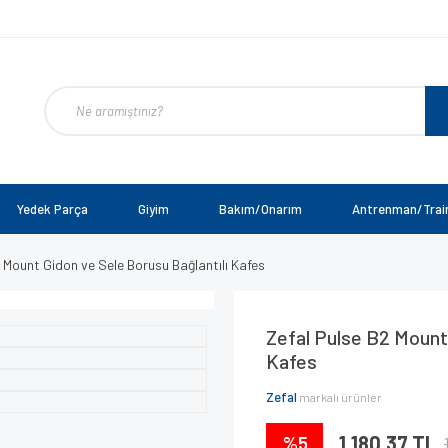
Yedek Parça
Giyim
Bakım/Onarım
Antrenman/Trai
 Mount Gidon ve Sele Borusu Bağlantılı Kafes
Zefal Pulse B2 Mount 
Kafes
Zefal
markalı ürünler
%5
1.180,37 TL