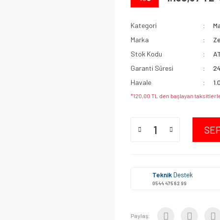
Kategori
Ma
Marka
Ze
Stok Kodu
A
Garanti Süresi
24
Havale
1.
*120,00 TL den başlayan taksitlerl
SE
Teknik
Destek
0544 475 82 99
Paylaş: