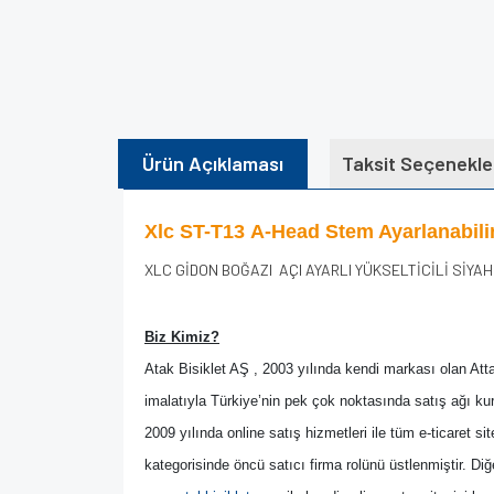
Ürün Açıklaması
Taksit Seçenekle
Xlc ST-T13 A-Head Stem Ayarlanabili
XLC GİDON BOĞAZI AÇI AYARLI YÜKSELTİCİLİ SİYAH 1
Biz Kimiz?
Atak Bisiklet AŞ , 2003 yılında kendi markası olan Attack
imalatıyla Türkiye’nin pek çok noktasında satış ağı ku
2009 yılında online satış hizmetleri ile tüm e-ticaret s
kategorisinde öncü satıcı firma rolünü üstlenmiştir. Diğ