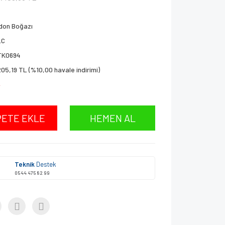
don Boğazı
LC
TK0694
205,19 TL (%10,00 havale indirimi)
!
PETE EKLE
HEMEN AL
Teknik
Destek
0544 475 82 99