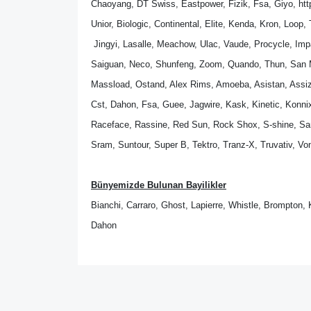
Chaoyang, DT Swiss, Eastpower, Fizik, Fsa, Giyo, htt
Unior, Biologic, Continental, Elite, Kenda, Kron, Loop,
 Jingyi, Lasalle, Meachow, Ulac, Vaude, Procycle, Imp
Saiguan, Neco, Shunfeng, Zoom, Quando, Thun, San Ma
Massload, Ostand, Alex Rims, Amoeba, Asistan, Assiz
Cst, Dahon, Fsa, Guee, Jagwire, Kask, Kinetic, Konnix
Raceface, Rassine, Red Sun, Rock Shox, S-shine, Santin
Sram, Suntour, Super B, Tektro, Tranz-X, Truvativ, Vo
Bünyemizde Bulunan Bayilikler
Bianchi, Carraro, Ghost, Lapierre, Whistle, Brompton, 
Dahon
Bu ürünün fiyat bilgisi, resim, ürün açıklamalarında v
Görüş ve önerileriniz için teşekkür ederiz.