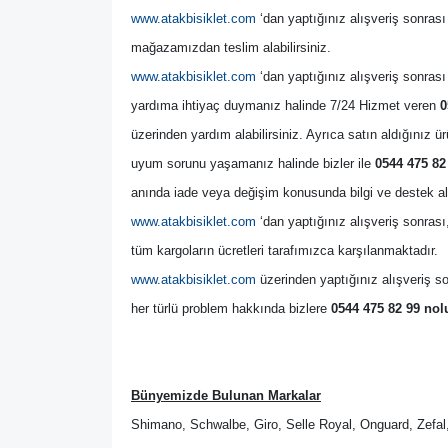
www.atakbisiklet.com
 ‘dan yaptığınız alışveriş sonrası
mağazamızdan teslim alabilirsiniz.
www.atakbisiklet.com
 ‘dan yaptığınız alışveriş sonrası 
yardıma ihtiyaç duymanız halinde 7/24 Hizmet veren 
0
üzerinden yardım alabilirsiniz. Ayrıca satın aldığınız ürü
uyum sorunu yaşamanız halinde bizler ile 
0544 475 82
anında iade veya değişim konusunda bilgi ve destek alab
www.atakbisiklet.com
 ‘dan yaptığınız alışveriş sonrası
tüm kargoların ücretleri tarafımızca karşılanmaktadır.
www.atakbisiklet.com
 üzerinden yaptığınız alışveriş so
her türlü problem hakkında bizlere 
0544 475 82 99 nol
Bünyemizde Bulunan Markalar
Shimano, Schwalbe, Giro, Selle Royal, Onguard, Zefal,