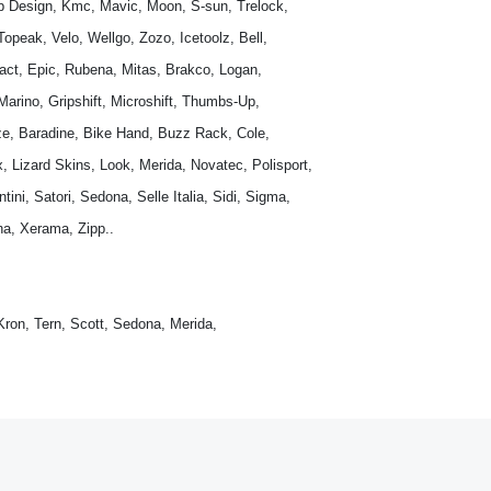
p Design, Kmc, Mavic, Moon, S-sun, Trelock, 
 Topeak, Velo, Wellgo, Zozo, Icetoolz, Bell,
act, Epic, Rubena, Mitas, Brakco, Logan, 
rino, Gripshift, Microshift, Thumbs-Up, 
e, Baradine, Bike Hand, Buzz Rack, Cole, 
, Lizard Skins, Look, Merida, Novatec, Polisport, 
i, Satori, Sedona, Selle Italia, Sidi, Sigma, 
na, Xerama, Zipp..
Kron, Tern, Scott, Sedona, Merida, 
e diğer konularda yetersiz gördüğünüz noktaları öneri formunu kullanarak tarafımı
Bu ürüne ilk yorumu siz yapın!