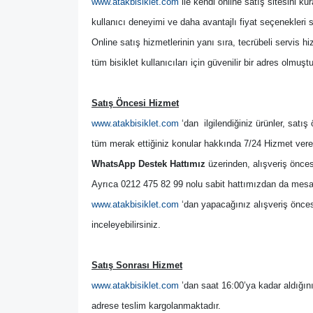
www.atakbisiklet.com
 ile kendi online satış sitesini kur
kullanıcı deneyimi ve daha avantajlı fiyat seçenekleri 
Online satış hizmetlerinin yanı sıra, tecrübeli servis h
tüm bisiklet kullanıcıları için güvenilir bir adres olmuştu
Satış Öncesi Hizmet
www.atakbisiklet.com
 ‘dan  ilgilendiğiniz ürünler, satı
tüm merak ettiğiniz konular hakkında 7/24 Hizmet vere
WhatsApp Destek Hattımız
 üzerinden, alışveriş önces
Ayrıca 0212 475 82 99 nolu sabit hattımızdan da mesai s
www.atakbisiklet.com
 ‘dan yapacağınız alışveriş önce
inceleyebilirsiniz.
Satış Sonrası Hizmet
www.atakbisiklet.com
 ’dan saat 16:00’ya kadar aldığını
adrese teslim kargolanmaktadır.