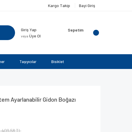
Kargo Takip
Bayi Giriş
Giriş Yap
Sepetim
Üye Ol
veya
ner
Taşıyıcılar
Bisiklet
em Ayarlanabilir Gidon Boğazı
1.409,58 TL