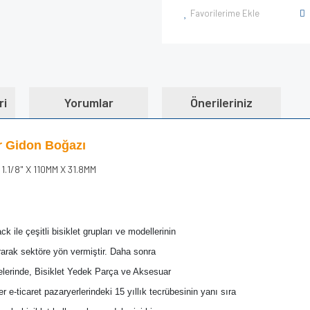
Favorilerime Ekle
ri
Yorumlar
Önerileriniz
r Gidon Boğazı
.1/8" X 110MM X 31.8MM
 ile çeşitli bisiklet grupları ve modellerinin 
rarak sektöre yön vermiştir. Daha sonra 
itelerinde, Bisiklet Yedek Parça ve Aksesuar 
er
 e-ticaret pazaryerlerindeki 15 yıllık tecrübesinin yanı sıra 