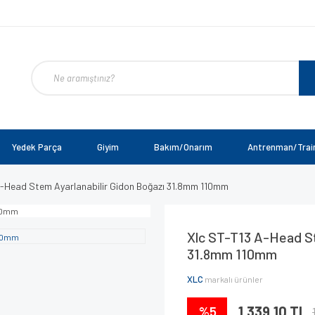
Yedek Parça
Giyim
Bakım/Onarım
Antrenman/Trai
A-Head Stem Ayarlanabilir Gidon Boğazı 31.8mm 110mm
Xlc ST-T13 A-Head St
31.8mm 110mm
XLC
markalı ürünler
%5
1.339,10 TL