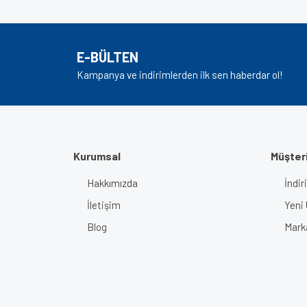
Ürün resmi kalitesiz, bozuk veya görüntülenem
Ürün açıklamasında eksik bilgiler bulunuyor.
E-BÜLTEN
Ürün bilgilerinde hatalar bulunuyor.
Kampanya ve indirimlerden ilk sen haberdar ol!
Ürün fiyatı diğer sitelerden daha pahalı.
Bu ürüne benzer farklı alternatifler olmalı.
Kurumsal
Müşteri
Hakkımızda
İndir
İletişim
Yeni 
Blog
Mark