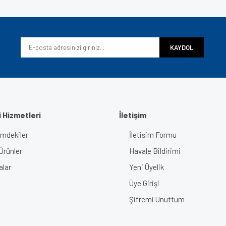
iyor.
Yorum Yaz
KAYDOL
 Hizmetleri
İletişim
imdekiler
İletişim Formu
Gönder
Ürünler
Havale Bildirimi
alar
Yeni Üyelik
Üye Girişi
Şifremi Unuttum