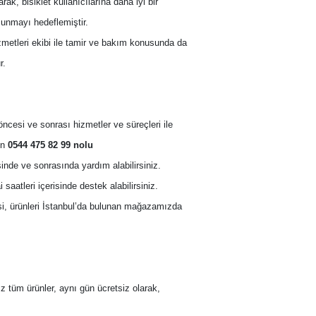
arak, bisiklet kullanıcılarına daha iyi bir 
sunmayı hedeflemiştir. 
izmetleri ekibi ile tamir ve bakım konusunda da 
r.
ş öncesi ve sonrası hizmetler ve süreçleri ile 
n 
0544 475 82 99 nolu 
inde ve sonrasında yardım alabilirsiniz. 
aatleri içerisinde destek alabilirsiniz.
si, ürünleri İstanbul’da bulunan mağazamızda 
z tüm ürünler, aynı gün ücretsiz olarak, 