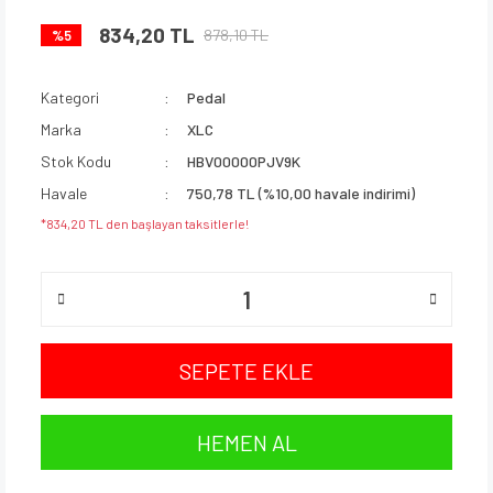
834,20 TL
878,10 TL
%5
Kategori
Pedal
Marka
XLC
Stok Kodu
HBV00000PJV9K
Havale
750,78 TL (%10,00 havale indirimi)
*834,20 TL den başlayan taksitlerle!
SEPETE EKLE
HEMEN AL