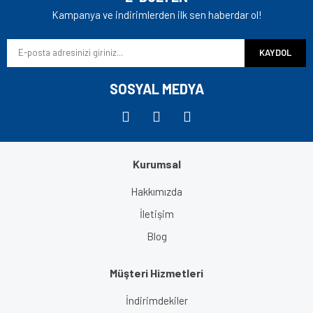
Ürün açıklamasında eksik bilgiler bulunuyor.
Kampanya ve indirimlerden ilk sen haberdar ol!
Ürün bilgilerinde hatalar bulunuyor.
KAYDOL
Ürün fiyatı diğer sitelerden daha pahalı.
Bu ürüne benzer farklı alternatifler olmalı.
SOSYAL MEDYA
Kurumsal
Gönder
Hakkımızda
İletişim
Blog
Müşteri Hizmetleri
İndirimdekiler