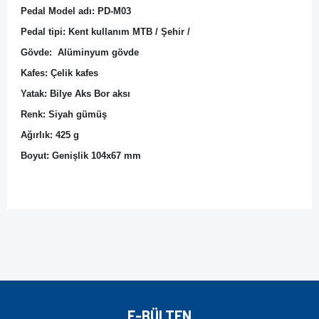
Pedal Model adı: PD-M03 
Pedal tipi: Kent kullanım MTB / Şehir /
Gövde:  Alüminyum gövde 
Kafes: Çelik kafes 
Yatak: Bilye Aks Bor aksı 
Renk: Siyah gümüş 
Ağırlık: 425 g 
Boyut: Genişlik 104x67 mm 
Bu ürünün fiyat bilgisi, resim, ürün açıklamalarında ve diğer
konularda yetersiz gördüğünüz noktaları öneri formunu
Bu ürüne ilk yorumu siz yapın!
kullanarak tarafımıza iletebilirsiniz.
Görüş ve önerileriniz için teşekkür ederiz.
Yorum Yaz
Ürün resmi kalitesiz, bozuk veya görüntülenemiyor.
E-BÜLTEN