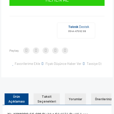
Teknik
Destek
0544 475 82 99
Paylaş:
Favorilerime Ekle
Fiyatı Düşünce Haber Ver
Tavsiye Et
Ürün
Taksit
Yorumlar
Önerileriniz
Açıklaması
Seçenekleri