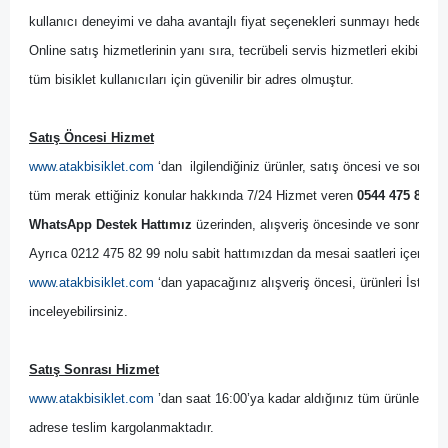
kullanıcı deneyimi ve daha avantajlı fiyat seçenekleri sunmayı hedeflemiş
Online satış hizmetlerinin yanı sıra, tecrübeli servis hizmetleri ekibi il
tüm bisiklet kullanıcıları için güvenilir bir adres olmuştur.
Satış Öncesi Hizmet
www.atakbisiklet.com
 ‘dan  ilgilendiğiniz ürünler, satış öncesi ve sonrası
tüm merak ettiğiniz konular hakkında 7/24 Hizmet veren 
0544 475 82 99
WhatsApp Destek Hattımız
 üzerinden, alışveriş öncesinde ve sonrasında
Ayrıca 0212 475 82 99 nolu sabit hattımızdan da mesai saatleri içerisinde
www.atakbisiklet.com
 ‘dan yapacağınız alışveriş öncesi, ürünleri İsta
inceleyebilirsiniz.
Satış Sonrası Hizmet
www.atakbisiklet.com
 ’dan saat 16:00’ya kadar aldığınız tüm ürünler, ayn
adrese teslim kargolanmaktadır.