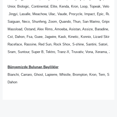
Unior, Biologic, Continental, Elite, Kenda, Kron, Loop, Topeak, Velo, Wel
 Jingyi, Lasalle, Meachow, Ulac, Vaude, Procycle, Impact, Epic, Rubena
Saiguan, Neco, Shunfeng, Zoom, Quando, Thun, San Marino, Gripshift, 
Massload, Ostand, Alex Rims, Amoeba, Asistan, Assize, Baradine, Bik
Cst, Dahon, Fsa, Guee, Jagwire, Kask, Kinetic, Konnix, Lizard Skins, Lo
Raceface, Rassine, Red Sun, Rock Shox, S-shine, Santini, Satori, Sedona
Sram, Suntour, Super B, Tektro, Tranz-X, Truvativ, Vona, Xerama, Zipp.
Bünyemizde Bulunan Bayilikler
Bianchi, Carraro, Ghost, Lapierre, Whistle, Brompton, Kron, Tern, Scott
Dahon
Bu ürünün fiyat bilgisi, resim, ürün açıklamalarında ve diğer
konularda yetersiz gördüğünüz noktaları öneri formunu
Bu ürüne ilk yorumu siz yapın!