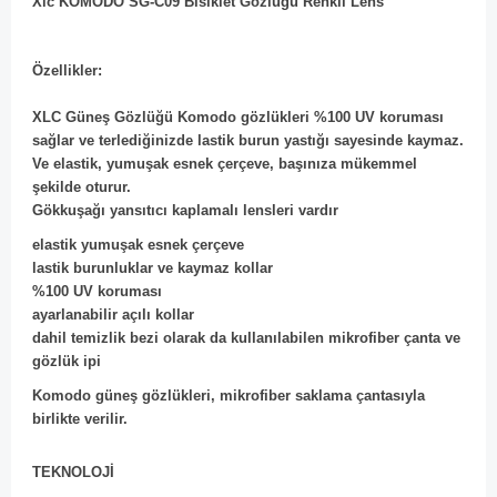
Xlc KOMODO SG-C09 Bisiklet Gözlüğü Renkli Lens
Özellikler:
XLC Güneş Gözlüğü Komodo gözlükleri %100 UV koruması
sağlar ve terlediğinizde lastik burun yastığı sayesinde kaymaz.
Ve elastik, yumuşak esnek çerçeve, başınıza mükemmel
şekilde oturur.
Gökkuşağı yansıtıcı kaplamalı lensleri vardır
elastik yumuşak esnek çerçeve
lastik burunluklar ve kaymaz kollar
%100 UV koruması
ayarlanabilir açılı kollar
dahil temizlik bezi olarak da kullanılabilen mikrofiber çanta ve
gözlük ipi
Komodo güneş gözlükleri, mikrofiber saklama çantasıyla
birlikte verilir.
TEKNOLOJİ