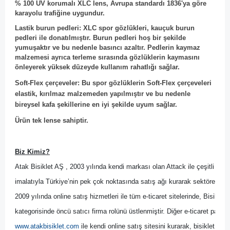
% 100 UV korumalı XLC lens, Avrupa standardı 1836'ya göre
karayolu trafiğine uygundur.
Lastik burun pedleri: XLC spor gözlükleri, kauçuk burun
pedleri ile donatılmıştır. Burun pedleri hoş bir şekilde
yumuşaktır ve bu nedenle basıncı azaltır. Pedlerin kaymaz
malzemesi ayrıca terleme sırasında gözlüklerin kaymasını
önleyerek yüksek düzeyde kullanım rahatlığı sağlar.
Soft-Flex çerçeveler: Bu spor gözlüklerin Soft-Flex çerçeveleri
elastik, kırılmaz malzemeden yapılmıştır ve bu nedenle
bireysel kafa şekillerine en iyi şekilde uyum sağlar.
Ürün tek lense sahiptir.
Biz Kimiz?
Atak Bisiklet AŞ , 2003 yılında kendi markası olan Attack ile çeşitli bisik
imalatıyla Türkiye’nin pek çok noktasında satış ağı kurarak sektöre yön 
2009 yılında online satış hizmetleri ile tüm e-ticaret sitelerinde, Bisikl
kategorisinde öncü satıcı firma rolünü üstlenmiştir. Diğer
 e-ticaret pazary
www.atakbisiklet.com
 ile kendi online satış sitesini kurarak, bisiklet kulla