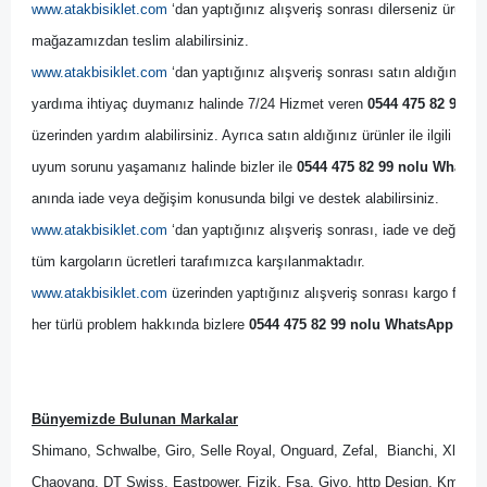
www.atakbisiklet.com
 ‘dan yaptığınız alışveriş sonrası dilerseniz ürünler
mağazamızdan teslim alabilirsiniz.
www.atakbisiklet.com
 ‘dan yaptığınız alışveriş sonrası satın aldığınız ürün
yardıma ihtiyaç duymanız halinde 7/24 Hizmet veren 
0544 475 82 99 no
üzerinden yardım alabilirsiniz. Ayrıca satın aldığınız ürünler ile ilgili bir
uyum sorunu yaşamanız halinde bizler ile 
0544 475 82 99 nolu WhatsAp
anında iade veya değişim konusunda bilgi ve destek alabilirsiniz. 
www.atakbisiklet.com
 ‘dan yaptığınız alışveriş sonrası, iade ve değişim 
tüm kargoların ücretleri tarafımızca karşılanmaktadır.
www.atakbisiklet.com
 üzerinden yaptığınız alışveriş sonrası kargo firmas
her türlü problem hakkında bizlere 
0544 475 82 99 nolu WhatsApp Dest
Bünyemizde Bulunan Markalar
Shimano, Schwalbe, Giro, Selle Royal, Onguard, Zefal,  Bianchi, Xlc, B
Chaoyang, DT Swiss, Eastpower, Fizik, Fsa, Giyo, http Design, Kmc, M