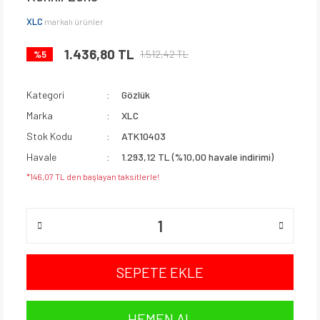
XLC
markalı ürünler
1.436,80 TL
1.512,42 TL
%5
Kategori
Gözlük
Marka
XLC
Stok Kodu
ATK10403
Havale
1.293,12 TL (%10,00 havale indirimi)
*146,07 TL den başlayan taksitlerle!
SEPETE EKLE
HEMEN AL