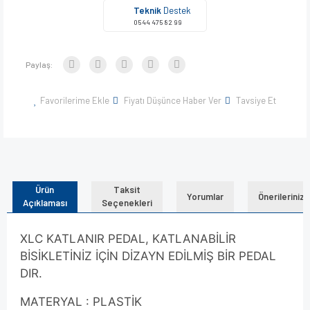
Teknik
Destek
0544 475 82 99
Paylaş:
Favorilerime Ekle
Fiyatı Düşünce Haber Ver
Tavsiye Et
Ürün
Taksit
Yorumlar
Önerileriniz
Açıklaması
Seçenekleri
XLC KATLANIR PEDAL, KATLANABİLİR
BİSİKLETİNİZ İÇİN DİZAYN EDİLMİŞ BİR PEDAL
DIR.
MATERYAL : PLASTİK