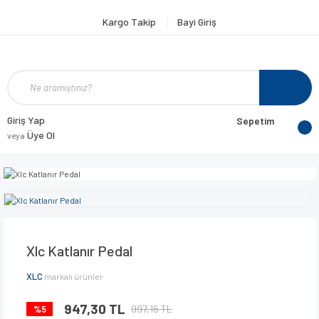
Kargo Takip
Bayi Giriş
Giriş Yap
Sepetim
Üye Ol
veya
Xlc Katlanır Pedal
XLC
markalı ürünler
947,30 TL
997,16 TL
%5