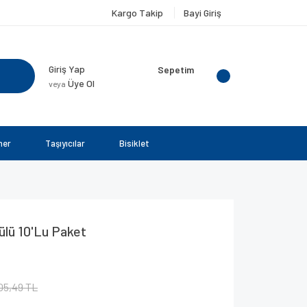
Kargo Takip
Bayi Giriş
Giriş Yap
Sepetim
Üye Ol
veya
ner
Taşıyıcılar
Bisiklet
ülü 10'Lu Paket
05,49 TL