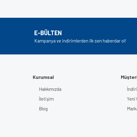
Görüş ve önerileriniz için teşekkür ederiz.
Ürün resmi kalitesiz, bozuk veya görüntülenem
Ürün açıklamasında eksik bilgiler bulunuyor.
E-BÜLTEN
Ürün bilgilerinde hatalar bulunuyor.
Kampanya ve indirimlerden ilk sen haberdar ol!
Ürün fiyatı diğer sitelerden daha pahalı.
Bu ürüne benzer farklı alternatifler olmalı.
Kurumsal
Müşteri
Hakkımızda
İndir
İletişim
Yeni 
Blog
Mark