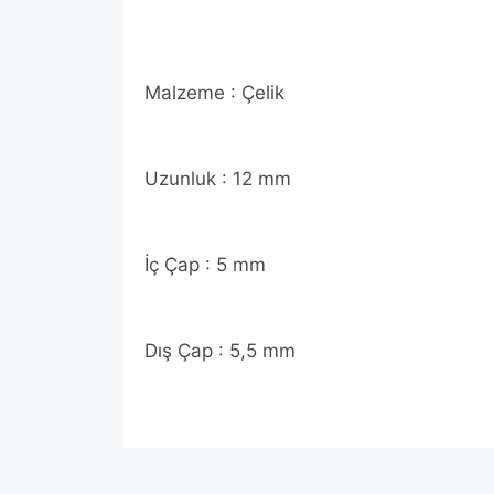
Malzeme : Çelik
Uzunluk : 12 mm
İç Çap : 5 mm
Dış Çap : 5,5 mm
Bu ürünün fiyat bilgisi, resim, ürün açıklamalarında v