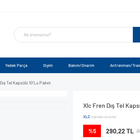
Yedek Parça
Giyim
Bakım/Onarım
Antrenman/Trai
 Dış Tel Kapsülü 10'Lu Paket
Xlc Fren Dış Tel Kaps
XLC
markalı ürünler
%5
290,22 TL
3