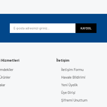
Bu ürüne ilk yorumu siz yapın!
iyor.
Yorum Yaz
KAYDOL
 Hizmetleri
İletişim
imdekiler
İletişim Formu
Gönder
Ürünler
Havale Bildirimi
alar
Yeni Üyelik
Üye Girişi
Şifremi Unuttum