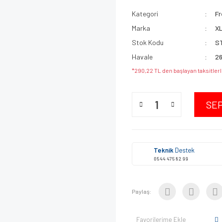
Kategori
Fr
Marka
X
Stok Kodu
S
Havale
26
*290,22 TL den başlayan taksitlerl
SE
Teknik
Destek
0544 475 82 99
Paylaş:
Favorilerime Ekle