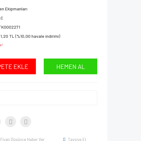
en Ekipmanları
LC
TK0002271
1,20 TL (%10,00 havale indirimi)
e!
PETE EKLE
HEMEN AL
Fiyatı Düşünce Haber Ver
Tavsiye Et