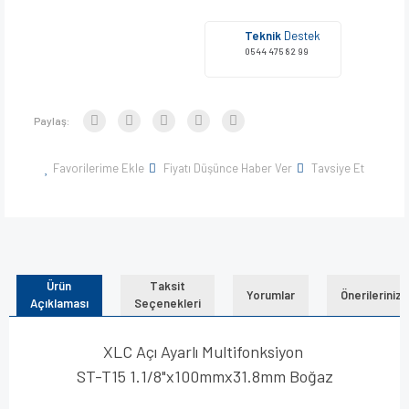
Teknik
Destek
0544 475 82 99
Paylaş:
Favorilerime Ekle
Fiyatı Düşünce Haber Ver
Tavsiye Et
Ürün
Taksit
Yorumlar
Önerileriniz
Açıklaması
Seçenekleri
XLC Açı Ayarlı Multifonksiyon
ST-T15 1.1/8"x100mmx31.8mm Boğaz