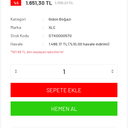
1.651,30 TL
1.738,21 TL
%5
Kategori
Gidon Boğazı
Marka
XLC
Stok Kodu
STK0000570
Havale
1.486,17 TL (%10,00 havale indirimi)
*167,88 TL den başlayan taksitlerle!
SEPETE EKLE
HEMEN AL