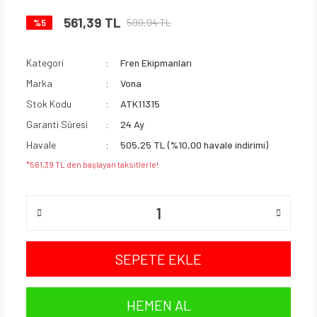
561,39 TL
590,94 TL
%5
Kategori
Fren Ekipmanları
Marka
Vona
Stok Kodu
ATK11315
Garanti Süresi
24 Ay
Havale
505,25 TL (%10,00 havale indirimi)
*561,39 TL den başlayan taksitlerle!
SEPETE EKLE
HEMEN AL