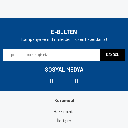
konularda yetersiz gördüğünüz noktaları öneri formunu
Bu ürüne ilk yorumu siz yapın!
kullanarak tarafımıza iletebilirsiniz.
Görüş ve önerileriniz için teşekkür ederiz.
Yorum Yaz
Ürün resmi kalitesiz, bozuk veya görüntülenemiyor.
E-BÜLTEN
Ürün açıklamasında eksik bilgiler bulunuyor.
Kampanya ve indirimlerden ilk sen haberdar ol!
Ürün bilgilerinde hatalar bulunuyor.
KAYDOL
Ürün fiyatı diğer sitelerden daha pahalı.
Bu ürüne benzer farklı alternatifler olmalı.
SOSYAL MEDYA
Kurumsal
Gönder
Hakkımızda
İletişim