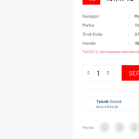
Kategori
Ma
Marka
T
Stok Kodu
S
Havale
36
*407,47 TL den başlayan taksitlerle
SE
Teknik
Destek
0544 475 82 99
Paylaş: