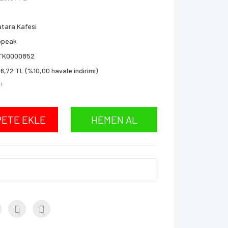
tara Kafesi
opeak
TK0000852
6,72 TL (%10,00 havale indirimi)
!
PETE EKLE
HEMEN AL