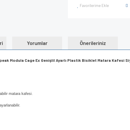
Favorilerime Ekle
ri
Yorumlar
Önerileriniz
peak Modula Cage Ex Genişlil Ayarlı Plastik
Bisiklet Matara Kafesi Si
abilir matara kafesi.
yarlanabilir.