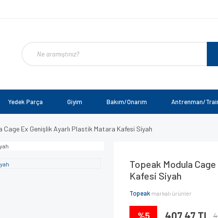
Yedek Parça
Giyim
Bakım/Onarım
Antrenman/Trai
Cage Ex Genişlik Ayarlı Plastik Matara Kafesi Siyah
Topeak Modula Cage E
Kafesi Siyah
Topeak
markalı ürünler
%5
407,47 TL
4