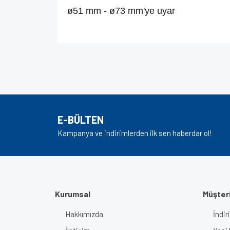
ø51 mm - ø73 mm'ye uyar
Bu ürünün fiyat bilgisi, resim, ürün açıklamalarında v
Görüş ve önerileriniz için teşekkür ederiz.
Ürün resmi kalitesiz, bozuk veya görüntülenem
Ürün açıklamasında eksik bilgiler bulunuyor.
E-BÜLTEN
Ürün bilgilerinde hatalar bulunuyor.
Kampanya ve indirimlerden ilk sen haberdar ol!
Ürün fiyatı diğer sitelerden daha pahalı.
Bu ürüne benzer farklı alternatifler olmalı.
Kurumsal
Müşteri
Hakkımızda
İndir