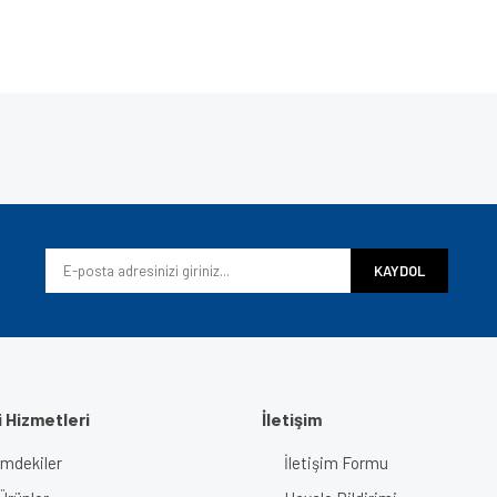
e diğer konularda yetersiz gördüğünüz noktaları öneri formunu kullanarak tarafımı
Bu ürüne ilk yorumu siz yapın!
iyor.
Yorum Yaz
KAYDOL
 Hizmetleri
İletişim
imdekiler
İletişim Formu
Gönder