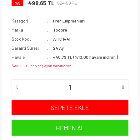
498,65 TL
524,90 TL
%5
Kategori
Fren Ekipmanları
Marka
Toopre
Stok Kodu
ATK11441
Garanti Süresi
24 Ay
Havale
448,79 TL (%10,00 havale indirimi)
*498,65 TL den başlayan taksitlerle!
SEPETE EKLE
HEMEN AL