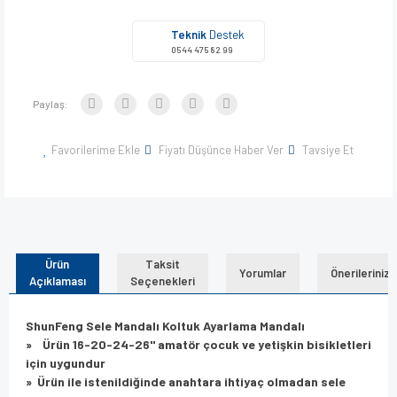
Teknik
Destek
0544 475 82 99
Paylaş:
Favorilerime Ekle
Fiyatı Düşünce Haber Ver
Tavsiye Et
Ürün
Taksit
Yorumlar
Önerileriniz
Açıklaması
Seçenekleri
ShunFeng Sele Mandalı Koltuk Ayarlama Mandalı
»
Ürün 16-20-24-26" amatör çocuk ve yetişkin bisikletleri
için uygundur
»
Ürün ile istenildiğinde anahtara ihtiyaç olmadan sele