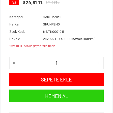
324,81 TL
341,91 TL
%5
Kategori
Sele Borusu
Marka
SHUNFENG
Stok Kodu
trSTK0001016
Havale
292,33 TL (%10,00 havale indirimi)
*324,81 TL den başlayan taksitlerle!
SEPETE EKLE
HEMEN AL