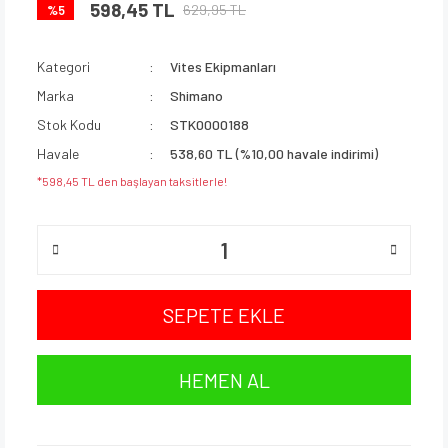
598,45 TL
629,95 TL
%5
Kategori
Vites Ekipmanları
Marka
Shimano
Stok Kodu
STK0000188
Havale
538,60 TL (%10,00 havale indirimi)
*598,45 TL den başlayan taksitlerle!
SEPETE EKLE
HEMEN AL