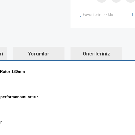
Favorilerime Ekle
ri
Yorumlar
Önerileriniz
n Rotor 180mm
performansını artırır.
r