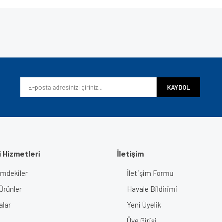
e diğer konularda yetersiz gördüğünüz noktaları öneri formunu kullanarak tarafımı
Bu ürüne ilk yorumu siz yapın!
iyor.
Yorum Yaz
KAYDOL
 Hizmetleri
İletişim
imdekiler
İletişim Formu
Gönder
Ürünler
Havale Bildirimi
alar
Yeni Üyelik
Üye Girişi