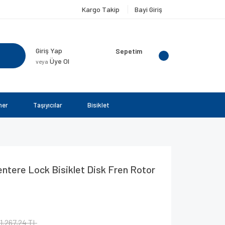
Kargo Takip
Bayi Giriş
Giriş Yap
Sepetim
Üye Ol
veya
ner
Taşıyıcılar
Bisiklet
tere Lock Bisiklet Disk Fren Rotor
1.267,24 TL