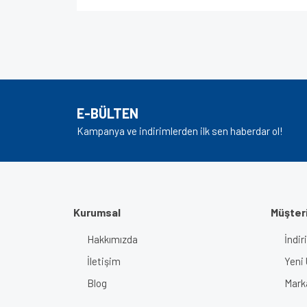
Bu ürünün fiyat bilgisi, resim, ürün açıklamalarında v
Görüş ve önerileriniz için teşekkür ederiz.
Ürün resmi kalitesiz, bozuk veya görüntülenem
Ürün açıklamasında eksik bilgiler bulunuyor.
E-BÜLTEN
Ürün bilgilerinde hatalar bulunuyor.
Kampanya ve indirimlerden ilk sen haberdar ol!
Ürün fiyatı diğer sitelerden daha pahalı.
Bu ürüne benzer farklı alternatifler olmalı.
Kurumsal
Müşteri
Hakkımızda
İndir
İletişim
Yeni 
Blog
Mark