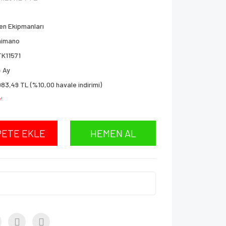
en Ekipmanları
himano
TK11571
 Ay
083,49 TL (%10,00 havale indirimi)
!
PETE EKLE
HEMEN AL