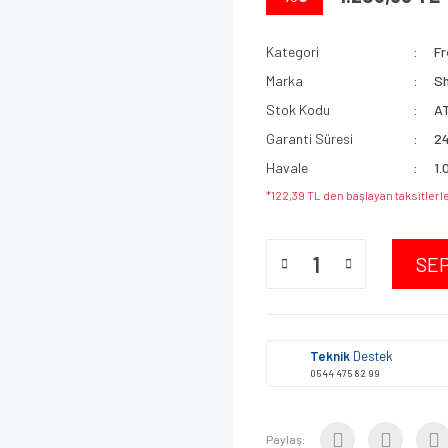
Kategori
Fr
Marka
S
Stok Kodu
A
Garanti Süresi
24
Havale
1.
*122,39 TL den başlayan taksitlerle
SE
Teknik
Destek
0544 475 82 99
Paylaş: