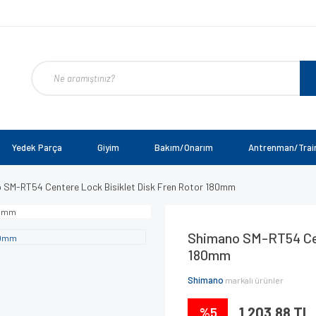
Yedek Parça
Giyim
Bakım/Onarım
Antrenman/Trai
 SM-RT54 Centere Lock Bisiklet Disk Fren Rotor 180mm
Shimano SM-RT54 Cen
180mm
Shimano
markalı ürünler
%5
1.203,88 TL