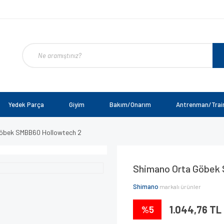
Yedek Parça
Giyim
Bakım/Onarım
Antrenman/Trai
öbek SMBB60 Hollowtech 2
Shimano Orta Göbek
Shimano
markalı ürünler
%5
1.044,76 TL