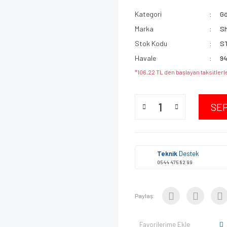
Kategori
G
Marka
S
Stok Kodu
S
Havale
94
*106,22 TL den başlayan taksitlerl
SE
Teknik
Destek
0544 475 82 99
Paylaş:
Favorilerime Ekle