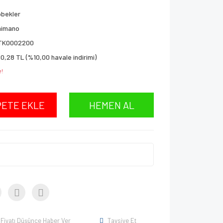
öbekler
himano
TK0002200
0,28 TL (%10,00 havale indirimi)
e!
PETE EKLE
HEMEN AL
Fiyatı Düşünce Haber Ver
Tavsiye Et