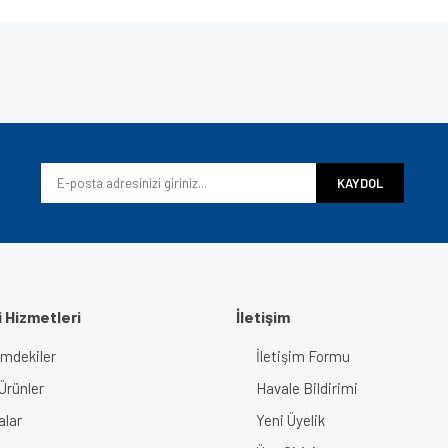
e diğer konularda yetersiz gördüğünüz noktaları öneri formunu kullanarak tarafımı
Bu ürüne ilk yorumu siz yapın!
iyor.
Yorum Yaz
KAYDOL
 Hizmetleri
İletişim
imdekiler
İletişim Formu
Gönder
Ürünler
Havale Bildirimi
alar
Yeni Üyelik