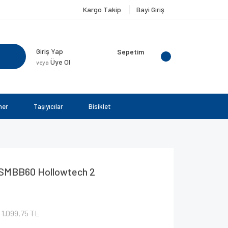
Kargo Takip
Bayi Giriş
Giriş Yap
Sepetim
Üye Ol
veya
ner
Taşıyıcılar
Bisiklet
 SMBB60 Hollowtech 2
1.099,75 TL