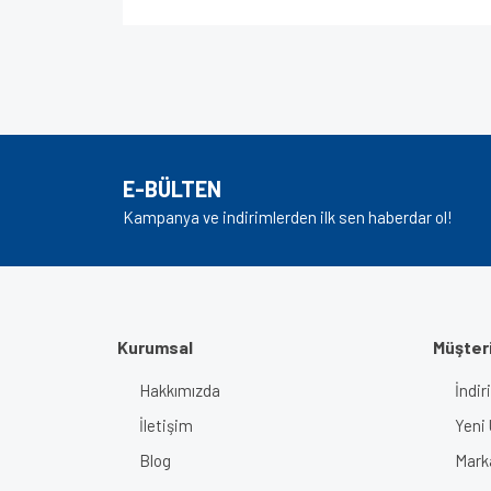
Bu ürünün fiyat bilgisi, resim, ürün açıklamalarında v
Görüş ve önerileriniz için teşekkür ederiz.
Ürün resmi kalitesiz, bozuk veya görüntülenem
Ürün açıklamasında eksik bilgiler bulunuyor.
E-BÜLTEN
Ürün bilgilerinde hatalar bulunuyor.
Kampanya ve indirimlerden ilk sen haberdar ol!
Ürün fiyatı diğer sitelerden daha pahalı.
Bu ürüne benzer farklı alternatifler olmalı.
Kurumsal
Müşteri
Hakkımızda
İndir
İletişim
Yeni 
Blog
Mark