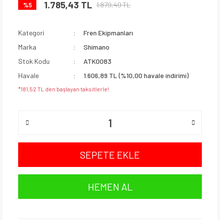
1.785,43 TL
1.879,40 TL
%5
Kategori
Fren Ekipmanları
Marka
Shimano
Stok Kodu
ATK0083
Havale
1.606,89 TL (%10,00 havale indirimi)
*181,52 TL den başlayan taksitlerle!
SEPETE EKLE
HEMEN AL