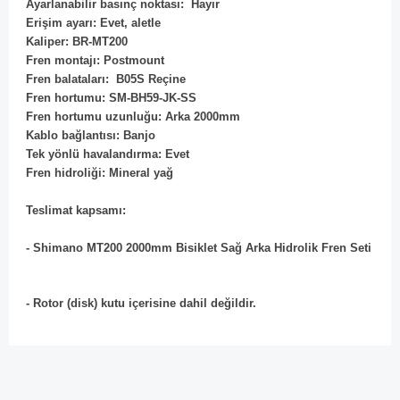
Ayarlanabilir basınç noktası: Hayır
Erişim ayarı: Evet, aletle
Kaliper: BR-MT200
Fren montajı: Postmount
Fren balataları: B05S Reçine
Fren hortumu: SM-BH59-JK-SS
Fren hortumu uzunluğu: Arka 2000mm
Kablo bağlantısı: Banjo
Tek yönlü havalandırma: Evet
Fren hidroliği: Mineral yağ
Teslimat kapsamı:
- Shimano MT200 2000mm Bisiklet Sağ Arka Hidrolik Fren Seti
- Rotor (disk) kutu içerisine dahil değildir.
Bu ürünün fiyat bilgisi, resim, ürün açıklamalarında ve diğer
konularda yetersiz gördüğünüz noktaları öneri formunu