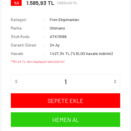
1.585,93 TL
1.669,40 TL
%5
Kategori
Fren Ekipmanları
Marka
Shimano
Stok Kodu
ATK11586
Garanti Süresi
24 Ay
Havale
1.427,34 TL (%10,00 havale indirimi)
*161,24 TL den başlayan taksitlerle!
SEPETE EKLE
HEMEN AL