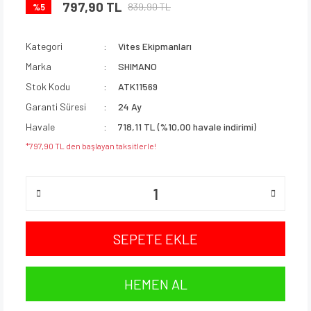
797,90 TL
839,90 TL
%5
Kategori
Vites Ekipmanları
Marka
SHIMANO
Stok Kodu
ATK11569
Garanti Süresi
24 Ay
Havale
718,11 TL (%10,00 havale indirimi)
*797,90 TL den başlayan taksitlerle!
SEPETE EKLE
HEMEN AL