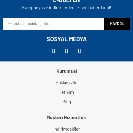
Ürün açıklamasında eksik bilgiler bulunuyor.
Kampanya ve indirimlerden ilk sen haberdar ol!
Ürün bilgilerinde hatalar bulunuyor.
KAYDOL
Ürün fiyatı diğer sitelerden daha pahalı.
Bu ürüne benzer farklı alternatifler olmalı.
SOSYAL MEDYA
Kurumsal
Gönder
Hakkımızda
İletişim
Blog
Müşteri Hizmetleri
İndirimdekiler