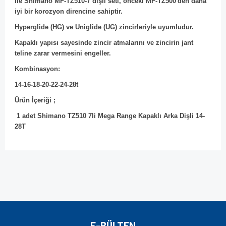
ile Shimano MF-TZ510-7 dişli seti, önceki MF-TZ500'den daha
iyi bir korozyon direncine sahiptir.
Hyperglide (HG) ve Uniglide (UG) zincirleriyle uyumludur.
Kapaklı yapısı sayesinde zincir atmalarını ve zincirin jant
teline zarar vermesini engeller.
Kombinasyon:
14-16-18-20-22-24-28t
Ürün İçeriği ;
1 adet Shimano TZ510 7li Mega Range Kapaklı Arka Dişli 14-
28T
Bu ürünün fiyat bilgisi, resim, ürün açıklamalarında ve diğer
konularda yetersiz gördüğünüz noktaları öneri formunu
Bu ürüne ilk yorumu siz yapın!
kullanarak tarafımıza iletebilirsiniz.
Görüş ve önerileriniz için teşekkür ederiz.
Yorum Yaz
Ürün resmi kalitesiz, bozuk veya görüntülenemiyor.
E-BÜLTEN