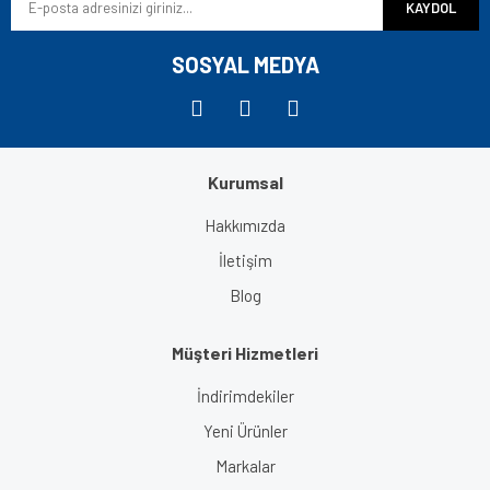
KAYDOL
Ürün fiyatı diğer sitelerden daha pahalı.
Bu ürüne benzer farklı alternatifler olmalı.
SOSYAL MEDYA
Kurumsal
Gönder
Hakkımızda
İletişim
Blog
Müşteri Hizmetleri
İndirimdekiler
Yeni Ürünler
Markalar