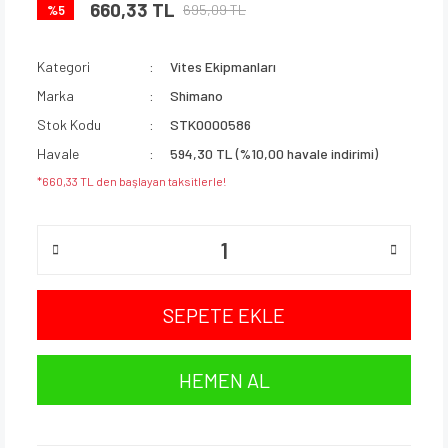
660,33 TL
695,09 TL
%5
Kategori
Vites Ekipmanları
Marka
Shimano
Stok Kodu
STK0000586
Havale
594,30 TL (%10,00 havale indirimi)
*660,33 TL den başlayan taksitlerle!
SEPETE EKLE
HEMEN AL