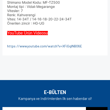
Shimano Model Kodu: MF-TZ500
Montaj tipi : Vidalı Megarange
Vitesler: 7
Renk: Kahverengi
Vites: 14-34T / 14-16-18-20-22-24-34T
Önerilen zincir : HG-UG
YouTube Ürün Videosu
https://www.youtube.com/watch?v=XFiGqlNB06E
Bu ürünün fiyat bilgisi, resim, ürün açıklamalarında ve diğer
konularda yetersiz gördüğünüz noktaları öneri formunu
Bu ürüne ilk yorumu siz yapın!
kullanarak tarafımıza iletebilirsiniz.
Görüş ve önerileriniz için teşekkür ederiz.
Yorum Yaz
Ürün resmi kalitesiz, bozuk veya görüntülenemiyor.
E-BÜLTEN
Ürün açıklamasında eksik bilgiler bulunuyor.
Kampanya ve indirimlerden ilk sen haberdar ol!
Ürün bilgilerinde hatalar bulunuyor.