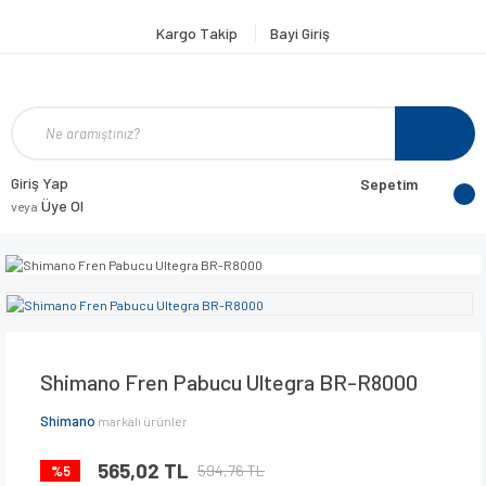
Kargo Takip
Bayi Giriş
Giriş Yap
Sepetim
Üye Ol
veya
Shimano Fren Pabucu Ultegra BR-R8000
Shimano
markalı ürünler
565,02 TL
594,76 TL
%5