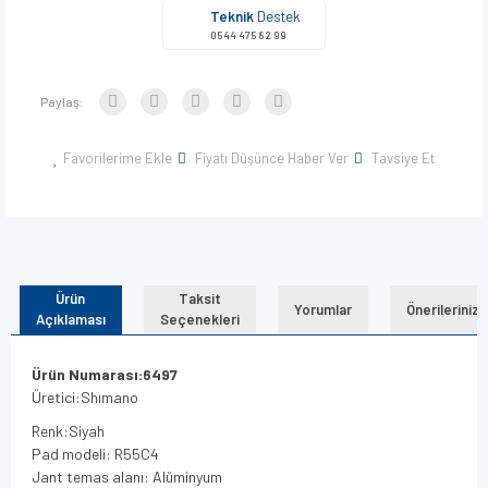
Teknik
Destek
0544 475 82 99
Paylaş:
Favorilerime Ekle
Fiyatı Düşünce Haber Ver
Tavsiye Et
Ürün
Taksit
Yorumlar
Önerileriniz
Açıklaması
Seçenekleri
Ürün Numarası:6497
Üretici:Shımano
Renk:Siyah
Pad modeli: R55C4
Jant temas alanı: Alüminyum