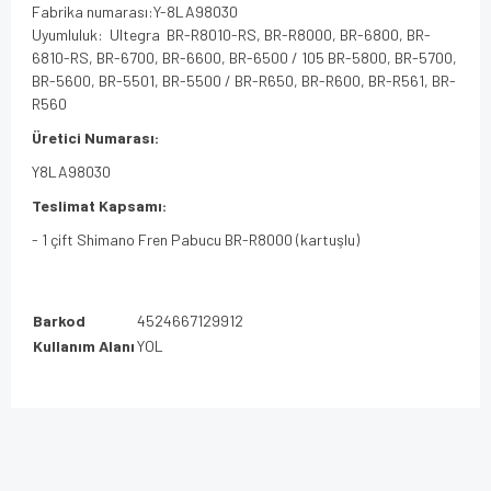
Fabrika numarası:
Y-8LA98030
Uyumluluk:
Ultegra
BR-R8010-RS, BR-R8000, BR-6800, BR-
6810-RS, BR-6700, BR-6600, BR-6500 / 105 BR-5800, BR-5700,
BR-5600, BR-5501, BR-5500 / BR-R650, BR-R600, BR-R561, BR-
R560
Üretici Numarası:
Y8LA98030
Teslimat Kapsamı:
- 1 çift Shimano Fren Pabucu BR-R8000 (kartuşlu)
Barkod
4524667129912
Kullanım Alanı
YOL
Bu ürünün fiyat bilgisi, resim, ürün açıklamalarında ve diğer
konularda yetersiz gördüğünüz noktaları öneri formunu
Bu ürüne ilk yorumu siz yapın!
kullanarak tarafımıza iletebilirsiniz.