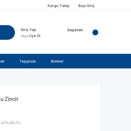
Kargo Takip
Bayi Giriş
Giriş Yap
Sepetim
Üye Ol
veya
ner
Taşıyıcılar
Bisiklet
u Zincir
1.674,90 TL