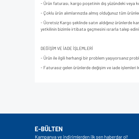
- Ürün faturası, kargo poşetinin dış yüzündeki veya ku
- Çoklu ürün alımlarınızda almış olduğunuz tüm ürünle
- Ücretsiz Kargo şeklinde satın aldığınız ürünlerde k
yetkilinin bizimle irtibata geçmesini ısrarla talep edini
DEĞİŞİM VE İADE İŞLEMLERİ
- Ürün ile ilgili herhangi bir problem yaşıyorsanız pro
- Faturasız gelen ürünlerde değişim ve iade işlemleri
Bu ürünün fiyat bilgisi, resim, ürün açıklamalarında v
Görüş ve önerileriniz için teşekkür ederiz.
Ürün resmi kalitesiz, bozuk veya görüntülenem
Ürün açıklamasında eksik bilgiler bulunuyor.
E-BÜLTEN
Ürün bilgilerinde hatalar bulunuyor.
Kampanya ve indirimlerden ilk sen haberdar ol!