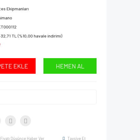
tes Ekipmanları
himano
KT000112
432,71 TL (%10,00 havale indirimi)
!
PETE EKLE
HEMEN AL
Fiyatı Düşünce Haber Ver
Tavsiye Et