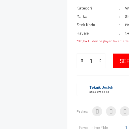
Kategori
Vi
Marka
S
Stok Kodu
P
Havale
1.
*161,84 TL den başlayan taksitlerle
SE
Teknik
Destek
0544 475 82 99
Paylaş:
Favorilerime Ekle