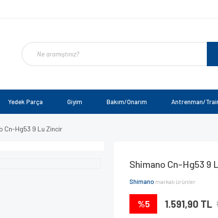
Yedek Parça
Giyim
Bakım/Onarım
Antrenman/Trai
 Cn-Hg53 9 Lu Zincir
Shimano Cn-Hg53 9 L
Shimano
markalı ürünler
%5
1.591,90 TL