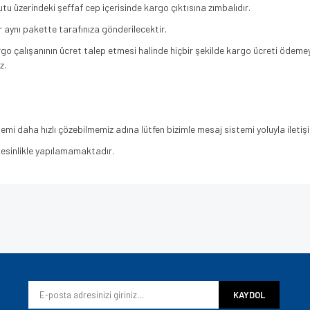
tu üzerindeki şeffaf cep içerisinde kargo çıktısına zımbalıdır.
r aynı pakette tarafınıza gönderilecektir.
argo çalışanının ücret talep etmesi halinde hiçbir şekilde kargo ücreti ödeme
z.
blemi daha hızlı çözebilmemiz adına lütfen bizimle mesaj sistemi yoluyla iletiş
 kesinlikle yapılamamaktadır.
e diğer konularda yetersiz gördüğünüz noktaları öneri formunu kullanarak tarafımı
Bu ürüne ilk yorumu siz yapın!
iyor.
Yorum Yaz
KAYDOL