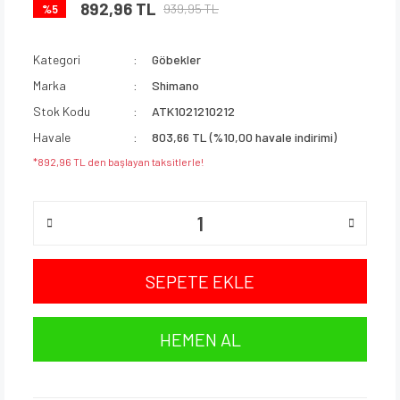
892,96 TL
939,95 TL
%5
Kategori
Göbekler
Marka
Shimano
Stok Kodu
ATK1021210212
Havale
803,66 TL (%10,00 havale indirimi)
*892,96 TL den başlayan taksitlerle!
SEPETE EKLE
HEMEN AL