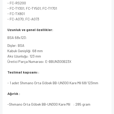
- FC-RS200
- FC-TY301, FC-TY501, FC-TY701
- FC-TX801
- FC-A070, FC-A073
Uzunluk ve genel özellikler:
BSA 68x123:
Dişler
: BSA
Kabuk Genişliği: 68 mm
Aks Uzunluğu: 123 mm
Üretici Parça Numarası: E-BBUN300B23X
Teslimat kapsamı :
- 1 adet Shımano Orta Göbek BB-UN300 Kare Mil 68/123mm
Ağırlık :
-Shımano Orta Göbek BB-UN300 Kare Mil : 285 gram