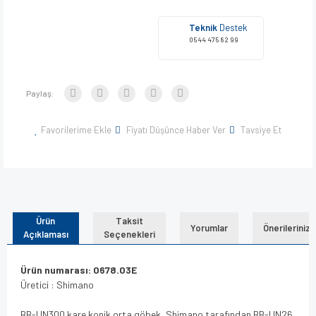
Teknik
Destek
0544 475 82 99
Paylaş:
Favorilerime Ekle
Fiyatı Düşünce Haber Ver
Tavsiye Et
Ürün
Taksit
Yorumlar
Önerileriniz
Açıklaması
Seçenekleri
Ürün numarası: 0678.03E
Üretici : Shimano
BB-UN300 kare konik orta göbek, Shimano tarafından BB-UN26