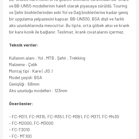
ve BB-UN55 modellerinin halefi olarak piyasaya sürüldü. Touring
ve Şehir bisikletlerinden eski Yol ve Dağ bisikletlerine kadar geniş
bir uygulama yelpazesini kapsar. BB-UN300, BSA dişli ve farklı
aks uzunluklarında mevcuttur. Bu tipte, orta göbek aksı ve krank
bir kare konik ile bağlanır. Teslimat, krank cıvatalarını içermez.
Teknik veriler:
Kullanım alanı : Yol , MTB , Şehir , Trekking
Malzeme : Çelik
Montaj tipi : Kare ( JIS )
Model çeşidi: BSA
Genişliği : 68mm
Aks uzunluğu modelleri : 123mm
Önerilenler:
- FC-M311, FC-M315, FC-M351, FC-M361, FC-M371, FC-M430
- FC-M2000, FC-M3000
- FC-T3010
- FC- MT100