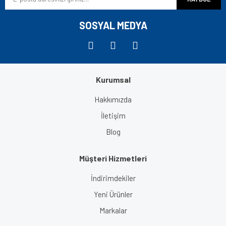
Ürün fiyatı diğer sitelerden daha pahalı.
Bu ürüne benzer farklı alternatifler olmalı.
SOSYAL MEDYA
Kurumsal
Gönder
Hakkımızda
İletişim
Blog
Müşteri Hizmetleri
İndirimdekiler
Yeni Ürünler
Markalar