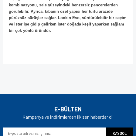
kombinasyonu, sele yüzeyindeki benzersiz pencerelerden
görülebilir. Ayrıca, tabanın özel yapısı her türlü arazide
pürüzsüz sürüşler sağlar. Lookin Evo, sürdürülebilir bir seçim
ve ister işe gidip gelirken ister doğada keşif yaparken sağlam
bir çok yönlü üründür.
Bu ürünün fiyat bilgisi, resim, ürün açıklamalarında ve diğer
konularda yetersiz gördüğünüz noktaları öneri formunu
Bu ürüne ilk yorumu siz yapın!
kullanarak tarafımıza iletebilirsiniz.
Görüş ve önerileriniz için teşekkür ederiz.
Yorum Yaz
Ürün resmi kalitesiz, bozuk veya görüntülenemiyor.
E-BÜLTEN
Ürün açıklamasında eksik bilgiler bulunuyor.
Kampanya ve indirimlerden ilk sen haberdar ol!
Ürün bilgilerinde hatalar bulunuyor.
KAYDOL
Ürün fiyatı diğer sitelerden daha pahalı.