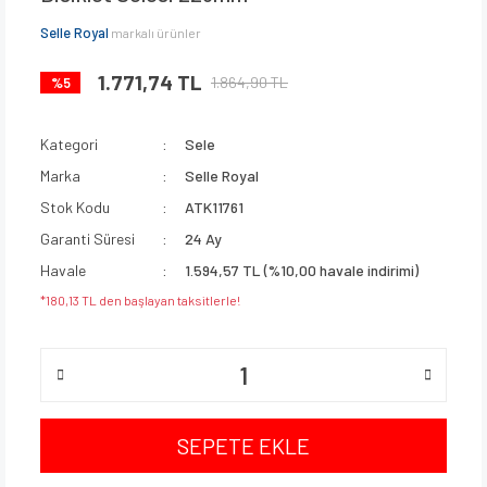
Selle Royal
markalı ürünler
1.771,74 TL
1.864,90 TL
%5
Kategori
Sele
Marka
Selle Royal
Stok Kodu
ATK11761
Garanti Süresi
24 Ay
Havale
1.594,57 TL (%10,00 havale indirimi)
*180,13 TL den başlayan taksitlerle!
SEPETE EKLE