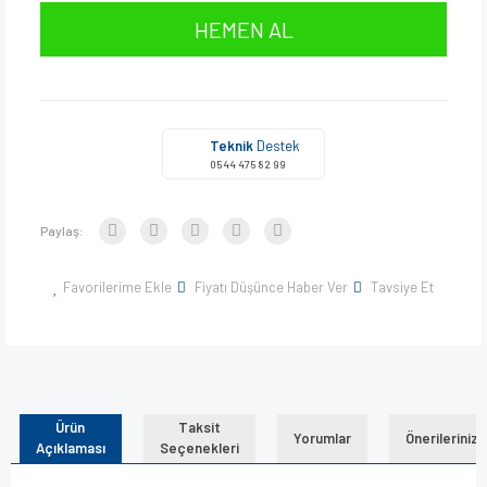
HEMEN AL
Teknik
Destek
0544 475 82 99
Paylaş:
Favorilerime Ekle
Fiyatı Düşünce Haber Ver
Tavsiye Et
Ürün
Taksit
Yorumlar
Önerileriniz
Açıklaması
Seçenekleri