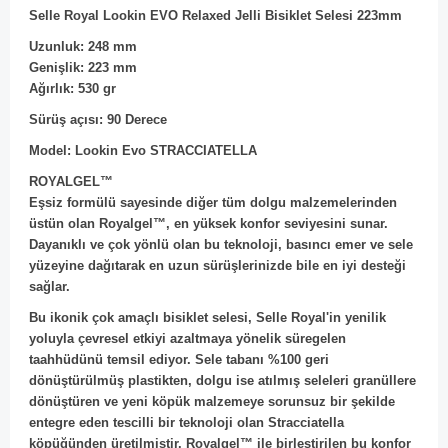
Selle Royal Lookin EVO Relaxed Jelli Bisiklet Selesi 223mm
Uzunluk: 248 mm
Genişlik: 223 mm
Ağırlık: 530 gr
Sürüş açısı: 90 Derece
Model: Lookin Evo STRACCIATELLA
ROYALGEL™
Eşsiz formülü sayesinde diğer tüm dolgu malzemelerinden
üstün olan Royalgel™, en yüksek konfor seviyesini sunar.
Dayanıklı ve çok yönlü olan bu teknoloji, basıncı emer ve sele
yüzeyine dağıtarak en uzun sürüşlerinizde bile en iyi desteği
sağlar.
Bu ikonik çok amaçlı bisiklet selesi, Selle Royal'in yenilik
yoluyla çevresel etkiyi azaltmaya yönelik süregelen
taahhüdünü temsil ediyor. Sele tabanı %100 geri
dönüştürülmüş plastikten, dolgu ise atılmış seleleri granüllere
dönüştüren ve yeni köpük malzemeye sorunsuz bir şekilde
entegre eden tescilli bir teknoloji olan Stracciatella
köpüğünden üretilmiştir. Royalgel™ ile birleştirilen bu konfor