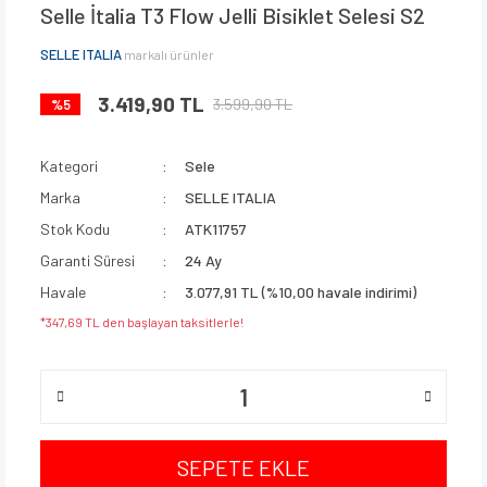
Selle İtalia T3 Flow Jelli Bisiklet Selesi S2
SELLE ITALIA
markalı ürünler
3.419,90 TL
3.599,90 TL
%5
Kategori
Sele
Marka
SELLE ITALIA
Stok Kodu
ATK11757
Garanti Süresi
24 Ay
Havale
3.077,91 TL (%10,00 havale indirimi)
*347,69 TL den başlayan taksitlerle!
SEPETE EKLE