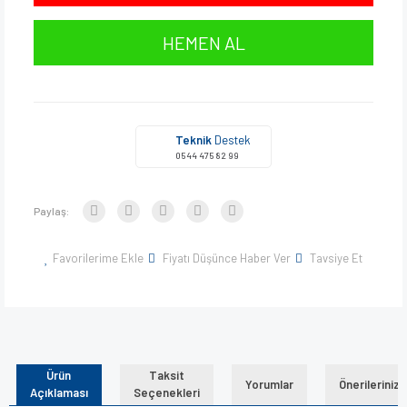
HEMEN AL
Teknik
Destek
0544 475 82 99
Paylaş:
Favorilerime Ekle
Fiyatı Düşünce Haber Ver
Tavsiye Et
Ürün
Taksit
Yorumlar
Önerileriniz
Açıklaması
Seçenekleri