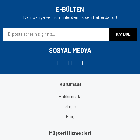
Yorum Yaz
Ürün resmi kalitesiz, bozuk veya görüntülenemiyor.
E-BÜLTEN
Ürün açıklamasında eksik bilgiler bulunuyor.
Kampanya ve indirimlerden ilk sen haberdar ol!
Ürün bilgilerinde hatalar bulunuyor.
KAYDOL
Ürün fiyatı diğer sitelerden daha pahalı.
Bu ürüne benzer farklı alternatifler olmalı.
SOSYAL MEDYA
Kurumsal
Gönder
Hakkımızda
İletişim
Blog
Müşteri Hizmetleri