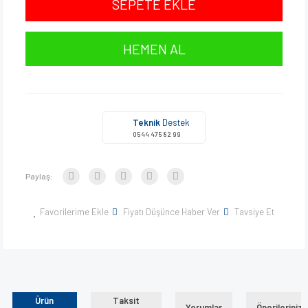
SEPETE EKLE
HEMEN AL
Teknik
Destek
0544 475 82 99
Paylaş:
Favorilerime Ekle
Fiyatı Düşünce Haber Ver
Tavsiye Et
Ürün
Taksit
Yorumlar
Önerileriniz