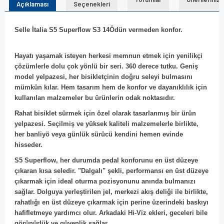
Açıklaması
Seçenekleri
Selle İtalia S5 Superflow S3 14Ödün vermeden konfor.
Hayatı yaşamak isteyen herkesi memnun etmek için yenilikçi
çözümlerle dolu çok yönlü bir seri. 360 derece tutku. Geniş
model yelpazesi, her bisikletçinin doğru seleyi bulmasını
mümkün kılar. Hem tasarım hem de konfor ve dayanıklılık için
kullanılan malzemeler bu ürünlerin odak noktasıdır.
Rahat bisiklet sürmek için özel olarak tasarlanmış bir ürün
yelpazesi. Seçilmiş ve yüksek kaliteli malzemelerle birlikte,
her banliyö veya günlük sürücü kendini hemen evinde
hisseder.
S5 Superflow, her durumda pedal konforunu en üst düzeye
çıkaran kısa seledir. "Dalgalı" şekli, performansı en üst düzeye
çıkarmak için ideal oturma pozisyonunu anında bulmanızı
sağlar. Dolguya yerleştirilen jel, merkezi akış deliği ile birlikte,
rahatlığı en üst düzeye çıkarmak için perine üzerindeki baskıyı
hafifletmeye yardımcı olur. Arkadaki Hi-Viz ekleri, geceleri bile
görünürlük ve güvenlik sağlar.