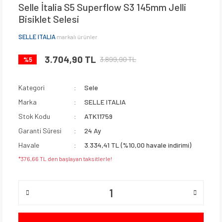
Selle İtalia S5 Superflow S3 145mm Jelli
Bisiklet Selesi
SELLE ITALIA
markalı ürünler
3.704,90 TL
3.899,90 TL
%5
Kategori
Sele
Marka
SELLE ITALIA
Stok Kodu
ATK11759
Garanti Süresi
24 Ay
Havale
3.334,41 TL (%10,00 havale indirimi)
*376,66 TL den başlayan taksitlerle!