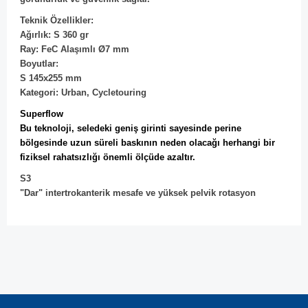
Teknik Özellikler:
Ağırlık: S 360 gr
Ray: FeC Alaşımlı Ø7 mm
Boyutlar:
S 145x255 mm
Kategori: Urban, Cycletouring
Superflow
Bu teknoloji, seledeki geniş girinti sayesinde perine
bölgesinde uzun süreli baskının neden olacağı herhangi bir
fiziksel rahatsızlığı önemli ölçüde azaltır.
S3
"Dar" intertrokanterik mesafe ve yüksek pelvik rotasyon
Bu ürünün fiyat bilgisi, resim, ürün açıklamalarında ve diğer
konularda yetersiz gördüğünüz noktaları öneri formunu
Bu ürüne ilk yorumu siz yapın!
kullanarak tarafımıza iletebilirsiniz.
Görüş ve önerileriniz için teşekkür ederiz.