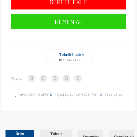
SEPETE EKLE
HEMEN AL
Teknik
Destek
0544 475 82 99
Paylaş:
Favorilerime Ekle
Fiyatı Düşünce Haber Ver
Tavsiye Et
Ürün
Taksit
Yorumlar
Önerileriniz