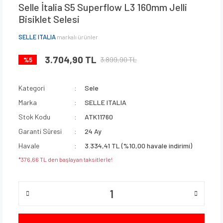
Selle İtalia S5 Superflow L3 160mm Jelli
Bisiklet Selesi
SELLE ITALIA
markalı ürünler
3.704,90 TL
3.899,90 TL
%5
Kategori
Sele
Marka
SELLE ITALIA
Stok Kodu
ATK11760
Garanti Süresi
24 Ay
Havale
3.334,41 TL (%10,00 havale indirimi)
*376,66 TL den başlayan taksitlerle!