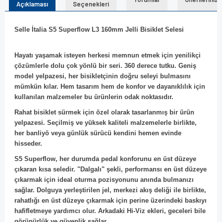
Açıklaması
Seçenekleri
Selle İtalia S5 Superflow L3 160mm Jelli Bisiklet Selesi
Hayatı yaşamak isteyen herkesi memnun etmek için yenilikçi
çözümlerle dolu çok yönlü bir seri. 360 derece tutku. Geniş
model yelpazesi, her bisikletçinin doğru seleyi bulmasını
mümkün kılar. Hem tasarım hem de konfor ve dayanıklılık için
kullanılan malzemeler bu ürünlerin odak noktasıdır.
Rahat bisiklet sürmek için özel olarak tasarlanmış bir ürün
yelpazesi. Seçilmiş ve yüksek kaliteli malzemelerle birlikte,
her banliyö veya günlük sürücü kendini hemen evinde
hisseder.
S5 Superflow, her durumda pedal konforunu en üst düzeye
çıkaran kısa seledir. "Dalgalı" şekli, performansı en üst düzeye
çıkarmak için ideal oturma pozisyonunu anında bulmanızı
sağlar. Dolguya yerleştirilen jel, merkezi akış deliği ile birlikte,
rahatlığı en üst düzeye çıkarmak için perine üzerindeki baskıyı
hafifletmeye yardımcı olur. Arkadaki Hi-Viz ekleri, geceleri bile
görünürlük ve güvenlik sağlar.