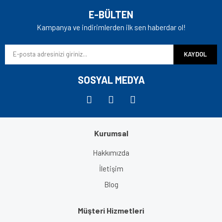
Yorum Yaz
Ürün resmi kalitesiz, bozuk veya görüntülenemiyor.
E-BÜLTEN
Ürün açıklamasında eksik bilgiler bulunuyor.
Kampanya ve indirimlerden ilk sen haberdar ol!
Ürün bilgilerinde hatalar bulunuyor.
KAYDOL
Ürün fiyatı diğer sitelerden daha pahalı.
Bu ürüne benzer farklı alternatifler olmalı.
SOSYAL MEDYA
Kurumsal
Gönder
Hakkımızda
İletişim
Blog
Müşteri Hizmetleri