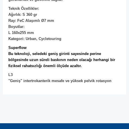
Teknik Özellikler:
Ağırlık: S 360 gr
Ray: FeC Alaşımlı Ø7 mm
Boyutlar:
L 160x255 mm
Kategori: Urban, Cycletouring
Superflow
Bu teknoloji, seledeki geniş girinti sayesinde perine
bölgesinde uzun süreli baskının neden olacağı herhangi bir
fiziksel rahatsızlığı önemli ölçüde azaltır.
L3
"Geniş" intertrokanterik mesafe ve yüksek pelvik rotasyon
Bu ürünün fiyat bilgisi, resim, ürün açıklamalarında ve diğer
konularda yetersiz gördüğünüz noktaları öneri formunu
Bu ürüne ilk yorumu siz yapın!
kullanarak tarafımıza iletebilirsiniz.
Görüş ve önerileriniz için teşekkür ederiz.