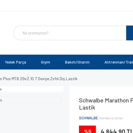
Yedek Parça
Giyim
Bakım/Onarım
Antrenman/Trai
Plus MTB 29x2.10 7 Seviye Zırhlı Dış Lastik
Schwalbe Marathon Pl
Lastik
SCHWALBE
markalı ürünler
%5
4.844,90 T