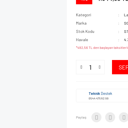
Kategori
La
Marka
S
Stok Kodu
S
Havale
4.
*492,56 TL den başlayan taksitlerl
SE
Teknik
Destek
0544 475 82 99
Paylaş: