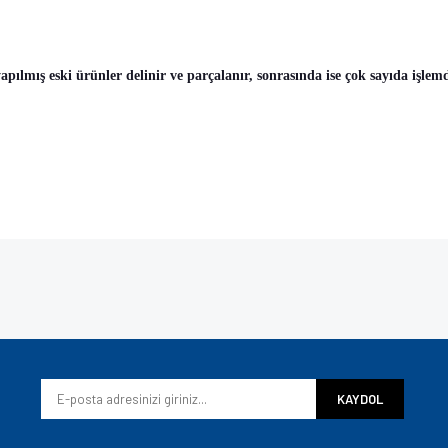
 yapılmış eski ürünler delinir ve parçalanır, sonrasında ise çok sayıda işle
e diğer konularda yetersiz gördüğünüz noktaları öneri formunu kullanarak tarafımı
Bu ürüne ilk yorumu siz yapın!
iyor.
Yorum Yaz
KAYDOL