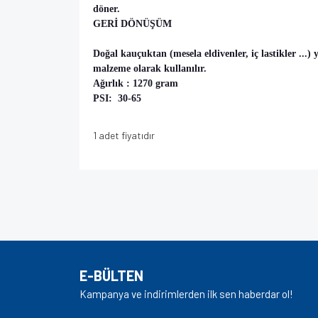
döner.
GERİ DÖNÜŞÜM
Doğal kauçuktan (mesela eldivenler, iç lastikler ...)
malzeme olarak kullanılır.
Ağırlık : 1270 gram
PSI: 30-65
1 adet fiyatıdır
Bu ürünün fiyat bilgisi, resim, ürün açıklamalarında v
Görüş ve önerileriniz için teşekkür ederiz.
Ürün resmi kalitesiz, bozuk veya görüntülenem
Ürün açıklamasında eksik bilgiler bulunuyor.
E-BÜLTEN
Ürün bilgilerinde hatalar bulunuyor.
Kampanya ve indirimlerden ilk sen haberdar ol!
Ürün fiyatı diğer sitelerden daha pahalı.