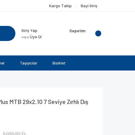
Kargo Takip
Bayi Giriş
Giriş Yap
Sepetim
Üye Ol
veya
ner
Taşıyıcılar
Bisiklet
us MTB 29x2.10 7 Seviye Zırhlı Dış
L
5.099,90 TL