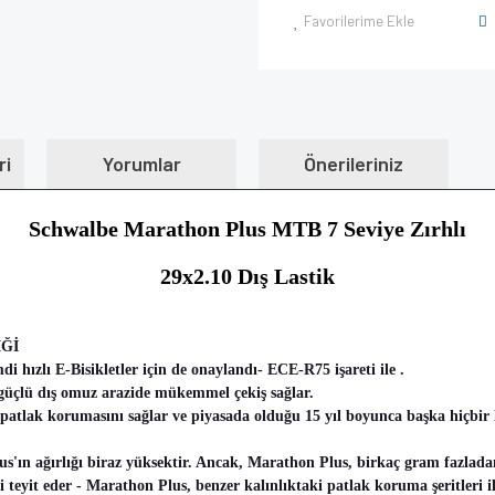
Favorilerime Ekle
ri
Yorumlar
Önerileriniz
Schwalbe Marathon Plus MTB 7 Seviye Zırhlı
29x2.10 Dış Lastik
İĞİ
di hızlı E-Bisikletler için de onaylandı- ECE-R75 işareti ile .
, güçlü dış omuz arazide mükemmel çekiş sağlar.
tlak korumasını sağlar ve piyasada olduğu 15 yıl boyunca başka hiçbir la
s'ın ağırlığı biraz yüksektir. Ancak, Marathon Plus, birkaç gram fazlad
zi teyit eder - Marathon Plus, benzer kalınlıktaki patlak koruma şeritleri il