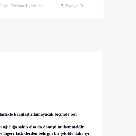
Fiyatı Düşünce Haber Ver
Tavsiye Et
stikle karşılaştırılamayacak biçimde test
an ağırlığa sahip olsa da dönüşü mükemmeldir.
e diğerr lastiklerden belirgin bir şekilde daha iyi