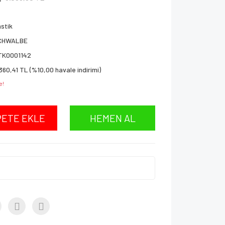
stik
CHWALBE
TK0001142
360,41 TL (%10,00 havale indirimi)
e!
PETE EKLE
HEMEN AL