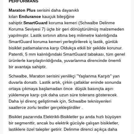
PERFORMANS
Maraton Plus
serisini daha dayanıklı
kılan
Endurance
kauçuk bileşiğine
sahiptir.
SmartGuard
koruma kemeri (Schwalbe Delinme
Koruma Seviyesi 7) üçte bir geri dönüştürülmüş malzemeden
yapılmıştır. Lastik sırtının altına beş milimetre kalınlığında
SmartGuard koruma kemeri yerleştirilerek iç lastik, günlük
bisiklet patlamalarına karşı Oldukça etkili bir şekilde korunur.
Patentli, 5 mm kalınlığındaki SmartGuard tabakası, tüm genel
ürünlerle karşılaştırıldığında, yuvarlanma direncinde önemli
bir avantaja sahiptir.
Schwalbe, Maraton serisini yenilikçi "Yaşlanma Karşıtı" yan
duvarla donattı. Lastik artık, çirkin çatlaklar eninde sonunda
ortaya çıkmaya başlamadan önce düşük basınçta aşırı
yüklemeye karşı çok daha uzun süre tolerans gösterecek.
Daha iyi direnç geliştirmek için, Schwalbe teknisyenleri
saatlerce zorlu testler gerçekleştirdiler .
Bisiklet pazarında Elektrikli-Bisikletler şu anda hızlı büyüyen
bir segmenttir, ancak bu elektrik gücüyle çalışan bisikletler,
lastiklere özel talepler getirir. Delinme direnci açıkça daha