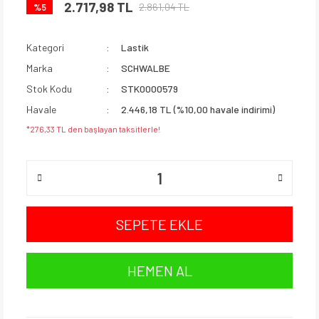
2.717,98 TL
2.861,04 TL
%5
Kategori
Lastik
Marka
SCHWALBE
Stok Kodu
STK0000579
Havale
2.446,18 TL (%10,00 havale indirimi)
*276,33 TL den başlayan taksitlerle!
SEPETE EKLE
HEMEN AL