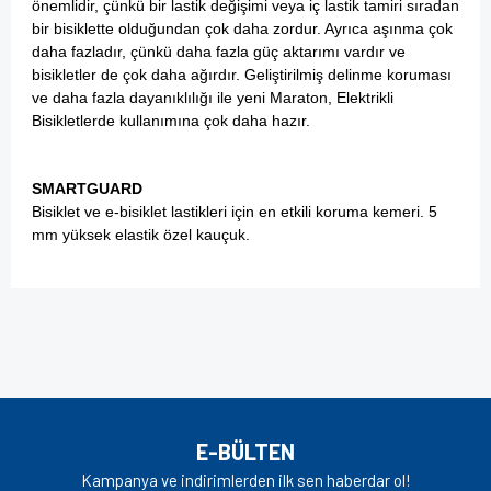
önemlidir, çünkü bir lastik değişimi veya iç lastik tamiri sıradan
bir bisiklette olduğundan çok daha zordur. Ayrıca aşınma çok
daha fazladır, çünkü daha fazla güç aktarımı vardır ve
bisikletler de çok daha ağırdır. Geliştirilmiş delinme koruması
ve daha fazla dayanıklılığı ile yeni Maraton, Elektrikli
Bisikletlerde kullanımına çok daha hazır.
SMARTGUARD
Bisiklet ve e-bisiklet lastikleri için en etkili koruma kemeri. 5
mm yüksek elastik özel kauçuk.
Bu ürünün fiyat bilgisi, resim, ürün açıklamalarında ve diğer
konularda yetersiz gördüğünüz noktaları öneri formunu
Bu ürüne ilk yorumu siz yapın!
kullanarak tarafımıza iletebilirsiniz.
Görüş ve önerileriniz için teşekkür ederiz.
Yorum Yaz
Ürün resmi kalitesiz, bozuk veya görüntülenemiyor.
E-BÜLTEN
Ürün açıklamasında eksik bilgiler bulunuyor.
Kampanya ve indirimlerden ilk sen haberdar ol!