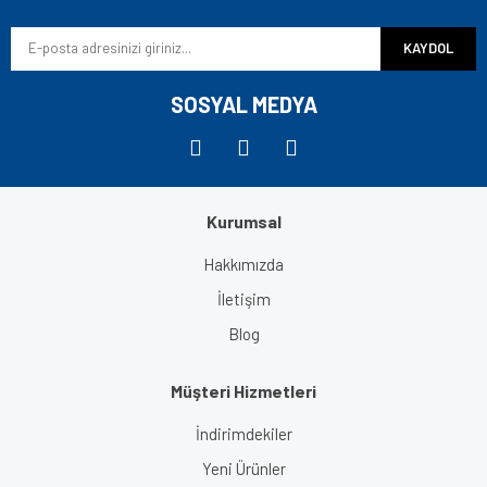
Ürün bilgilerinde hatalar bulunuyor.
KAYDOL
Ürün fiyatı diğer sitelerden daha pahalı.
Bu ürüne benzer farklı alternatifler olmalı.
SOSYAL MEDYA
Kurumsal
Gönder
Hakkımızda
İletişim
Blog
Müşteri Hizmetleri
İndirimdekiler
Yeni Ürünler