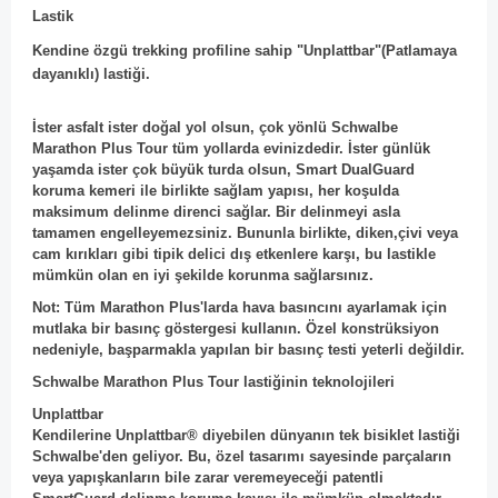
Lastik
Kendine özgü trekking profiline sahip "Unplattbar"(Patlamaya
dayanıklı) lastiği.
İster asfalt ister doğal yol olsun, çok yönlü Schwalbe
Marathon Plus Tour tüm yollarda evinizdedir. İster günlük
yaşamda ister çok büyük turda olsun, Smart DualGuard
koruma kemeri ile birlikte sağlam yapısı, her koşulda
maksimum delinme direnci sağlar. Bir delinmeyi asla
tamamen engelleyemezsiniz. Bununla birlikte, diken,çivi veya
cam kırıkları gibi tipik delici dış etkenlere karşı, bu lastikle
mümkün olan en iyi şekilde korunma sağlarsınız.
Not: Tüm Marathon Plus'larda hava basıncını ayarlamak için
mutlaka bir basınç göstergesi kullanın. Özel konstrüksiyon
nedeniyle, başparmakla yapılan bir basınç testi yeterli değildir.
Schwalbe Marathon Plus Tour lastiğinin teknolojileri
Unplattbar
Kendilerine Unplattbar® diyebilen dünyanın tek bisiklet lastiği
Schwalbe'den geliyor. Bu, özel tasarımı sayesinde parçaların
veya yapışkanların bile zarar veremeyeceği patentli