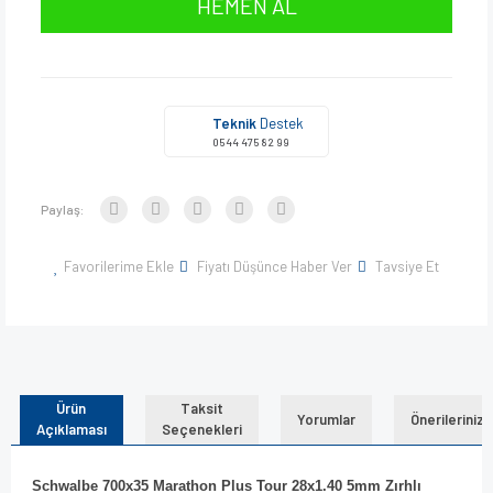
HEMEN AL
Teknik
Destek
0544 475 82 99
Paylaş:
Favorilerime Ekle
Fiyatı Düşünce Haber Ver
Tavsiye Et
Ürün
Taksit
Yorumlar
Önerileriniz
Açıklaması
Seçenekleri
Schwalbe 700x35 Marathon Plus Tour 28x1.40 5mm Zırhlı