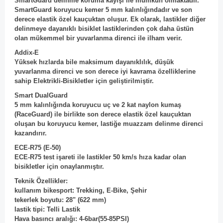
SmartGuard delinme koruma kayışı ile mümkün olmaktadır.
SmartGuard koruyucu kemer 5 mm kalınlığındadır ve son
derece elastik özel kauçuktan oluşur. Ek olarak, lastikler diğer
delinmeye dayanıklı bisiklet lastiklerinden çok daha üstün
olan mükemmel bir yuvarlanma direnci ile ilham verir.
Addix-E
Yüksek hızlarda bile maksimum dayanıklılık, düşük
yuvarlanma direnci ve son derece iyi kavrama özelliklerine
sahip Elektrikli-Bisikletler için geliştirilmiştir.
Smart DualGuard
5 mm kalınlığında koruyucu uç ve 2 kat naylon kumaş
(RaceGuard) ile birlikte son derece elastik özel kauçuktan
oluşan bu koruyucu kemer, lastiğe muazzam delinme direnci
kazandırır.
ECE-R75 (E-50)
ECE-R75 test işareti ile lastikler 50 km/s hıza kadar olan
bisikletler için onaylanmıştır.
Teknik Özellikler:
kullanım bikesport: Trekking, E-Bike, Şehir
tekerlek boyutu: 28" (622 mm)
lastik tipi: Telli Lastik
Hava basıncı aralığı: 4-6bar(55-85PSI)