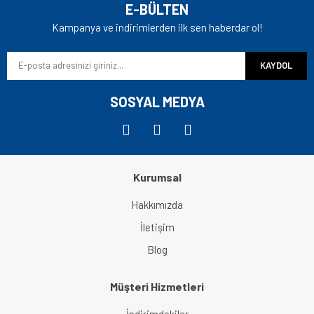
Ürün resmi kalitesiz, bozuk veya görüntülenemiyor.
E-BÜLTEN
Ürün açıklamasında eksik bilgiler bulunuyor.
Kampanya ve indirimlerden ilk sen haberdar ol!
Ürün bilgilerinde hatalar bulunuyor.
KAYDOL
Ürün fiyatı diğer sitelerden daha pahalı.
Bu ürüne benzer farklı alternatifler olmalı.
SOSYAL MEDYA
Kurumsal
Gönder
Hakkımızda
İletişim
Blog
Müşteri Hizmetleri
İndirimdekiler