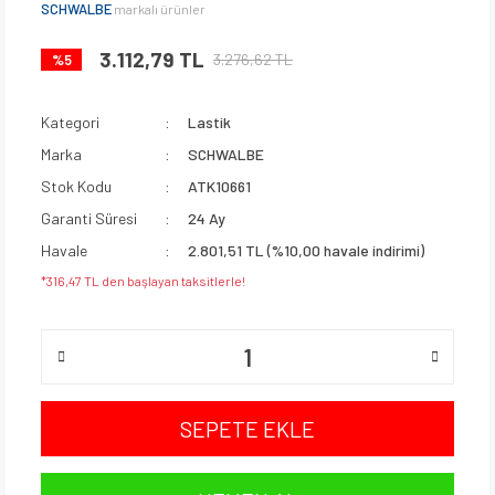
SCHWALBE
markalı ürünler
3.112,79 TL
3.276,62 TL
%5
Kategori
Lastik
Marka
SCHWALBE
Stok Kodu
ATK10661
Garanti Süresi
24 Ay
Havale
2.801,51 TL (%10,00 havale indirimi)
*316,47 TL den başlayan taksitlerle!
SEPETE EKLE