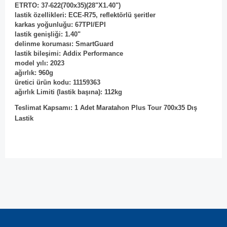
ETRTO: 37-622(700x35)(28"X1.40")
lastik özellikleri: ECE-R75, reflektörlü şeritler
karkas yoğunluğu: 67TPI/EPI
lastik genişliği: 1.40"
delinme koruması: SmartGuard
lastik bileşimi: Addix Performance
model yılı: 2023
ağırlık: 960g
üretici ürün kodu: 11159363
ağırlık Limiti (lastik başına): 112kg
Teslimat Kapsamı: 1 Adet Maratahon Plus Tour 700x35 Dış
Lastik
Bu ürünün fiyat bilgisi, resim, ürün açıklamalarında ve diğer
konularda yetersiz gördüğünüz noktaları öneri formunu
Bu ürüne ilk yorumu siz yapın!
kullanarak tarafımıza iletebilirsiniz.
Görüş ve önerileriniz için teşekkür ederiz.
Yorum Yaz