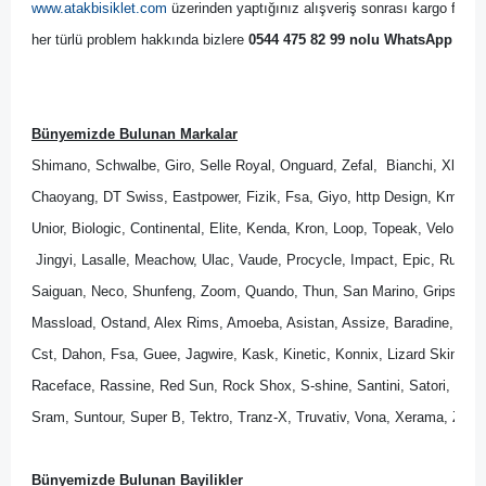
www.atakbisiklet.com
 üzerinden yaptığınız alışveriş sonrası kargo firmas
her türlü problem hakkında bizlere 
0544 475 82 99 nolu WhatsApp Dest
Bünyemizde Bulunan Markalar
Shimano, Schwalbe, Giro, Selle Royal, Onguard, Zefal,  Bianchi, Xlc, B
Chaoyang, DT Swiss, Eastpower, Fizik, Fsa, Giyo, http Design, Kmc, M
Unior, Biologic, Continental, Elite, Kenda, Kron, Loop, Topeak, Velo, Wel
 Jingyi, Lasalle, Meachow, Ulac, Vaude, Procycle, Impact, Epic, Rubena
Saiguan, Neco, Shunfeng, Zoom, Quando, Thun, San Marino, Gripshift, 
Massload, Ostand, Alex Rims, Amoeba, Asistan, Assize, Baradine, Bik
Cst, Dahon, Fsa, Guee, Jagwire, Kask, Kinetic, Konnix, Lizard Skins, Lo
Raceface, Rassine, Red Sun, Rock Shox, S-shine, Santini, Satori, Sedona
Sram, Suntour, Super B, Tektro, Tranz-X, Truvativ, Vona, Xerama, Zipp.
Bünyemizde Bulunan Bayilikler