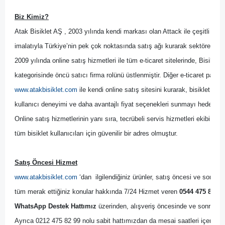
Biz Kimiz?
Atak Bisiklet AŞ , 2003 yılında kendi markası olan Attack ile çeşitli bisik
imalatıyla Türkiye’nin pek çok noktasında satış ağı kurarak sektöre yön 
2009 yılında online satış hizmetleri ile tüm e-ticaret sitelerinde, Bisikl
kategorisinde öncü satıcı firma rolünü üstlenmiştir. Diğer
 e-ticaret pazary
www.atakbisiklet.com
 ile kendi online satış sitesini kurarak, bisiklet kulla
kullanıcı deneyimi ve daha avantajlı fiyat seçenekleri sunmayı hedeflemiş
Online satış hizmetlerinin yanı sıra, tecrübeli servis hizmetleri ekibi il
tüm bisiklet kullanıcıları için güvenilir bir adres olmuştur.
Satış Öncesi Hizmet
www.atakbisiklet.com
 ‘dan  ilgilendiğiniz ürünler, satış öncesi ve sonrası
tüm merak ettiğiniz konular hakkında 7/24 Hizmet veren 
0544 475 82 99
WhatsApp Destek Hattımız
 üzerinden, alışveriş öncesinde ve sonrasında
Ayrıca 0212 475 82 99 nolu sabit hattımızdan da mesai saatleri içerisinde