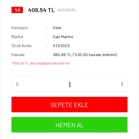
406,54 TL
427,93 TL
%5
Kategori
Sele
Marka
San Marino
Stok Kodu
ATK1023
Havale
365,89 TL (%10,00 havale indirimi)
*406,54 TL den başlayan taksitlerle!
SEPETE EKLE
HEMEN AL