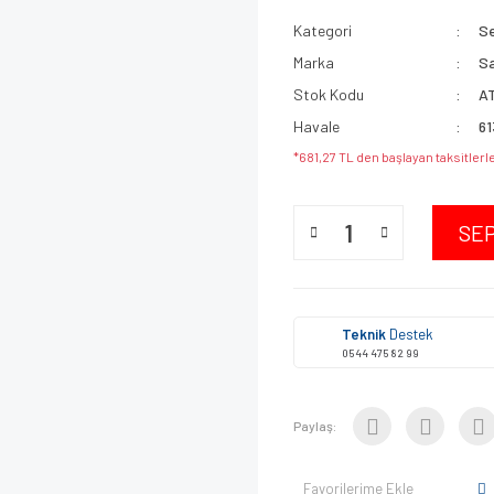
Kategori
S
Marka
Sa
Stok Kodu
A
Havale
61
*681,27 TL den başlayan taksitlerle
SE
Teknik
Destek
0544 475 82 99
Paylaş:
Favorilerime Ekle