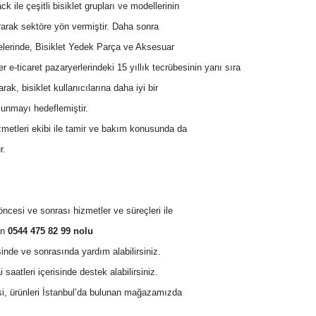
 ile çeşitli bisiklet grupları ve modellerinin 
rarak sektöre yön vermiştir. Daha sonra 
itelerinde, Bisiklet Yedek Parça ve Aksesuar 
er
 e-ticaret pazaryerlerindeki 15 yıllık tecrübesinin yanı sıra 
arak, bisiklet kullanıcılarına daha iyi bir 
sunmayı hedeflemiştir. 
izmetleri ekibi ile tamir ve bakım konusunda da 
r.
ş öncesi ve sonrası hizmetler ve süreçleri ile 
n 
0544 475 82 99 nolu 
inde ve sonrasında yardım alabilirsiniz. 
aatleri içerisinde destek alabilirsiniz.
si, ürünleri İstanbul’da bulunan mağazamızda 