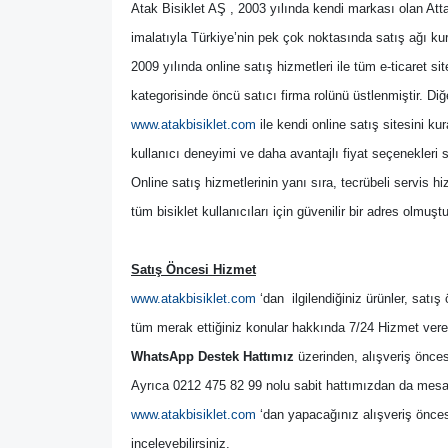
Atak Bisiklet AŞ , 2003 yılında kendi markası olan Attack
imalatıyla Türkiye’nin pek çok noktasında satış ağı ku
2009 yılında online satış hizmetleri ile tüm e-ticaret s
kategorisinde öncü satıcı firma rolünü üstlenmiştir. Diğ
www.atakbisiklet.com
 ile kendi online satış sitesini kur
kullanıcı deneyimi ve daha avantajlı fiyat seçenekleri 
Online satış hizmetlerinin yanı sıra, tecrübeli servis h
tüm bisiklet kullanıcıları için güvenilir bir adres olmuştu
Satış Öncesi Hizmet
www.atakbisiklet.com
 ‘dan  ilgilendiğiniz ürünler, satı
tüm merak ettiğiniz konular hakkında 7/24 Hizmet vere
WhatsApp Destek Hattımız
 üzerinden, alışveriş önces
Ayrıca 0212 475 82 99 nolu sabit hattımızdan da mesai s
www.atakbisiklet.com
 ‘dan yapacağınız alışveriş önce
inceleyebilirsiniz.