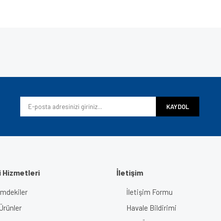
e diğer konularda yetersiz gördüğünüz noktaları öneri formunu kullanarak tarafımı
Bu ürüne ilk yorumu siz yapın!
iyor.
Yorum Yaz
KAYDOL
 Hizmetleri
İletişim
imdekiler
İletişim Formu
Gönder
Ürünler
Havale Bildirimi