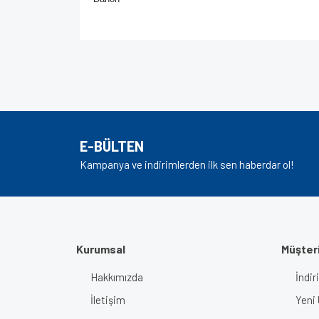
Bu ürünün fiyat bilgisi, resim, ürün açıklamalarında v
Görüş ve önerileriniz için teşekkür ederiz.
Ürün resmi kalitesiz, bozuk veya görüntülenem
Ürün açıklamasında eksik bilgiler bulunuyor.
E-BÜLTEN
Ürün bilgilerinde hatalar bulunuyor.
Kampanya ve indirimlerden ilk sen haberdar ol!
Ürün fiyatı diğer sitelerden daha pahalı.
Bu ürüne benzer farklı alternatifler olmalı.
Kurumsal
Müşteri
Hakkımızda
İndir
İletişim
Yeni 