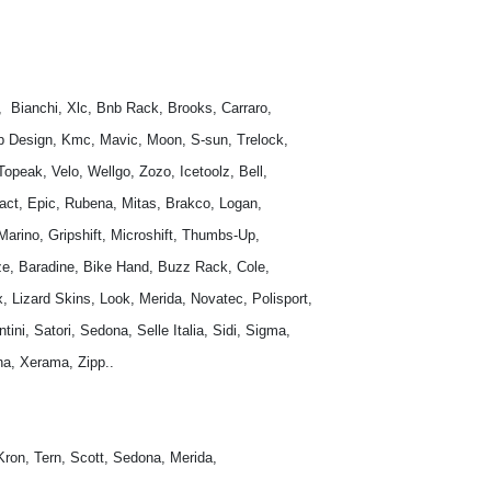
  Bianchi, Xlc, Bnb Rack, Brooks, Carraro, 
p Design, Kmc, Mavic, Moon, S-sun, Trelock, 
 Topeak, Velo, Wellgo, Zozo, Icetoolz, Bell,
act, Epic, Rubena, Mitas, Brakco, Logan, 
rino, Gripshift, Microshift, Thumbs-Up, 
e, Baradine, Bike Hand, Buzz Rack, Cole, 
, Lizard Skins, Look, Merida, Novatec, Polisport, 
i, Satori, Sedona, Selle Italia, Sidi, Sigma, 
na, Xerama, Zipp..
Kron, Tern, Scott, Sedona, Merida, 