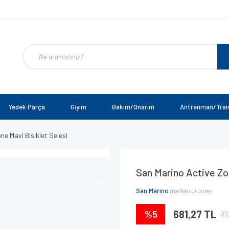
Yedek Parça
Giyim
Bakım/Onarım
Antrenman/Trai
e Mavi Bisiklet Selesi
San Marino Active Zo
San Marino
markalı ürünler
%5
681,27 TL
71