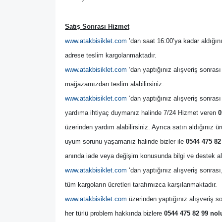
Satış Sonrası Hizmet
www.atakbisiklet.com
 ’dan saat 16:00’ya kadar aldığını
adrese teslim kargolanmaktadır.
www.atakbisiklet.com
 ‘dan yaptığınız alışveriş sonrası
mağazamızdan teslim alabilirsiniz.
www.atakbisiklet.com
 ‘dan yaptığınız alışveriş sonrası 
yardıma ihtiyaç duymanız halinde 7/24 Hizmet veren 
0
üzerinden yardım alabilirsiniz. Ayrıca satın aldığınız ürü
uyum sorunu yaşamanız halinde bizler ile 
0544 475 82
anında iade veya değişim konusunda bilgi ve destek alab
www.atakbisiklet.com
 ‘dan yaptığınız alışveriş sonrası
tüm kargoların ücretleri tarafımızca karşılanmaktadır.
www.atakbisiklet.com
 üzerinden yaptığınız alışveriş so
her türlü problem hakkında bizlere 
0544 475 82 99 nol