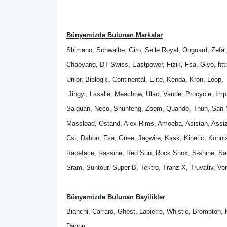
Bünyemizde Bulunan Markalar
Shimano, Schwalbe, Giro, Selle Royal, Onguard, Zefal,
Chaoyang, DT Swiss, Eastpower, Fizik, Fsa, Giyo, htt
Unior, Biologic, Continental, Elite, Kenda, Kron, Loop,
 Jingyi, Lasalle, Meachow, Ulac, Vaude, Procycle, Imp
Saiguan, Neco, Shunfeng, Zoom, Quando, Thun, San Ma
Massload, Ostand, Alex Rims, Amoeba, Asistan, Assiz
Cst, Dahon, Fsa, Guee, Jagwire, Kask, Kinetic, Konnix
Raceface, Rassine, Red Sun, Rock Shox, S-shine, Santin
Sram, Suntour, Super B, Tektro, Tranz-X, Truvativ, Vo
Bünyemizde Bulunan Bayilikler
Bianchi, Carraro, Ghost, Lapierre, Whistle, Brompton, 
Dahon