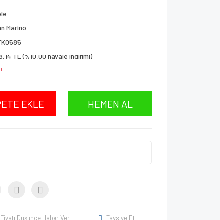
ele
n Marino
TK0585
3,14 TL (%10,00 havale indirimi)
!
PETE EKLE
HEMEN AL
Fiyatı Düşünce Haber Ver
Tavsiye Et