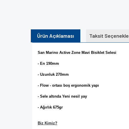
Ürün Açıklaması
Taksit Seçenekle
San Marino Active Zone Mavi Bisiklet Selesi
- En 190mm
- Uzunluk 270mm
- Flow - ortası boş ergonomik yapı
- Sele altında Yeni nesil yay
- Ağırlık 675gr
Biz Kimiz?