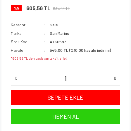
605,56 TL
637,43 TL
%5
Kategori
Sele
Marka
San Marino
Stok Kodu
ATK0587
Havale
545,00 TL (%10,00 havale indirimi)
*605,56 TL den başlayan taksitlerle!
SEPETE EKLE
HEMEN AL