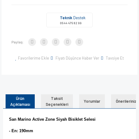
Teknik
Destek
0544 475 82 99
Paylaş:
Favorilerime Ekle
Fiyatı Düşünce Haber Ver
Tavsiye Et
Ürün
Taksit
Yorumlar
Önerileriniz
Açıklaması
Seçenekleri
San Marino Active Zone Siyah Bisiklet Selesi
- En: 190mm