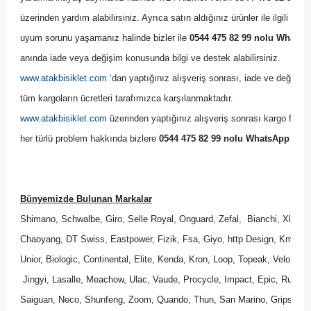
üzerinden yardım alabilirsiniz. Ayrıca satın aldığınız ürünler ile ilgili bir
uyum sorunu yaşamanız halinde bizler ile 
0544 475 82 99 nolu WhatsAp
anında iade veya değişim konusunda bilgi ve destek alabilirsiniz. 
www.atakbisiklet.com
 ‘dan yaptığınız alışveriş sonrası, iade ve değişim 
tüm kargoların ücretleri tarafımızca karşılanmaktadır.
www.atakbisiklet.com
 üzerinden yaptığınız alışveriş sonrası kargo firmas
her türlü problem hakkında bizlere 
0544 475 82 99 nolu WhatsApp Dest
Bünyemizde Bulunan Markalar
Shimano, Schwalbe, Giro, Selle Royal, Onguard, Zefal,  Bianchi, Xlc, B
Chaoyang, DT Swiss, Eastpower, Fizik, Fsa, Giyo, http Design, Kmc, M
Unior, Biologic, Continental, Elite, Kenda, Kron, Loop, Topeak, Velo, Wel
 Jingyi, Lasalle, Meachow, Ulac, Vaude, Procycle, Impact, Epic, Rubena
Saiguan, Neco, Shunfeng, Zoom, Quando, Thun, San Marino, Gripshift, 