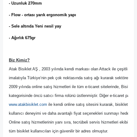
- Uzunluk 270mm
- Flow - ortası yarık ergonomik yapı
- Sele altında Yeni nesil yay
- Ağırlık 675gr
Biz Kimiz?
Atak Bisiklet AŞ , 2003 yılında kendi markası olan Attack ile çeşitli bisik
imalatıyla Türkiye’nin pek çok noktasında satış ağı kurarak sektöre yön 
2009 yılında online satış hizmetleri ile tüm e-ticaret sitelerinde, Bisikl
kategorisinde öncü satıcı firma rolünü üstlenmiştir. Diğer
 e-ticaret pazary
www.atakbisiklet.com
 ile kendi online satış sitesini kurarak, bisiklet kulla
kullanıcı deneyimi ve daha avantajlı fiyat seçenekleri sunmayı hedeflemiş
Online satış hizmetlerinin yanı sıra, tecrübeli servis hizmetleri ekibi il
tüm bisiklet kullanıcıları için güvenilir bir adres olmuştur.