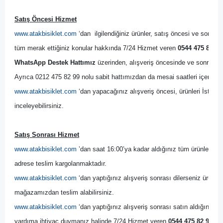
Satış Öncesi Hizmet
www.atakbisiklet.com
 ‘dan  ilgilendiğiniz ürünler, satış öncesi ve sonrası
tüm merak ettiğiniz konular hakkında 7/24 Hizmet veren 
0544 475 82 99
WhatsApp Destek Hattımız
 üzerinden, alışveriş öncesinde ve sonrasında
Ayrıca 0212 475 82 99 nolu sabit hattımızdan da mesai saatleri içerisinde
www.atakbisiklet.com
 ‘dan yapacağınız alışveriş öncesi, ürünleri İsta
inceleyebilirsiniz.
Satış Sonrası Hizmet
www.atakbisiklet.com
 ’dan saat 16:00’ya kadar aldığınız tüm ürünler, ayn
adrese teslim kargolanmaktadır.
www.atakbisiklet.com
 ‘dan yaptığınız alışveriş sonrası dilerseniz ürünler
mağazamızdan teslim alabilirsiniz.
www.atakbisiklet.com
 ‘dan yaptığınız alışveriş sonrası satın aldığınız ürün
yardıma ihtiyaç duymanız halinde 7/24 Hizmet veren 
0544 475 82 99 no