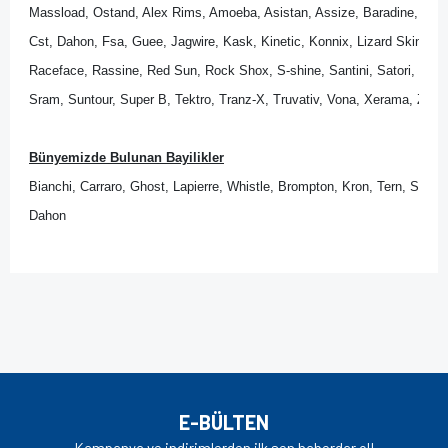
Massload, Ostand, Alex Rims, Amoeba, Asistan, Assize, Baradine, Bik
Cst, Dahon, Fsa, Guee, Jagwire, Kask, Kinetic, Konnix, Lizard Skins, Lo
Raceface, Rassine, Red Sun, Rock Shox, S-shine, Santini, Satori, Sedona
Sram, Suntour, Super B, Tektro, Tranz-X, Truvativ, Vona, Xerama, Zipp.
Bünyemizde Bulunan Bayilikler
Bianchi, Carraro, Ghost, Lapierre, Whistle, Brompton, Kron, Tern, Scott
Dahon
Bu ürünün fiyat bilgisi, resim, ürün açıklamalarında ve diğer
konularda yetersiz gördüğünüz noktaları öneri formunu
Bu ürüne ilk yorumu siz yapın!
kullanarak tarafımıza iletebilirsiniz.
Görüş ve önerileriniz için teşekkür ederiz.
Yorum Yaz
Ürün resmi kalitesiz, bozuk veya görüntülenemiyor.
E-BÜLTEN
Ürün açıklamasında eksik bilgiler bulunuyor.