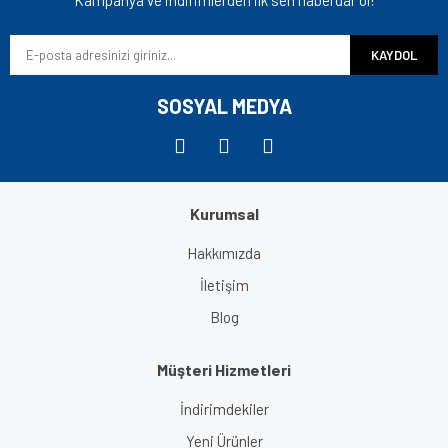
Kampanya ve indirimlerden ilk sen haberdar ol!
Ürün bilgilerinde hatalar bulunuyor.
KAYDOL
Ürün fiyatı diğer sitelerden daha pahalı.
Bu ürüne benzer farklı alternatifler olmalı.
SOSYAL MEDYA
Kurumsal
Gönder
Hakkımızda
İletişim
Blog
Müşteri Hizmetleri
İndirimdekiler
Yeni Ürünler