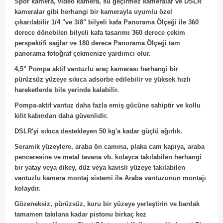
Spor kamera, video kamera, su geçirmez kameralar ve DSLR
kameralar gibi herhangi bir kamerayla uyumlu özel
çıkarılabilir 1/4 "ve 3/8" bilyeli kafa Panorama Ölçeği ile 360
derece dönebilen bilyeli kafa tasarımı 360 derece çekim
perspektifi sağlar ve
180 derece Panorama Ölçeği tam
panorama fotoğraf çekmenize yardımcı olur.
4,5" Pompa aktif vantuzlu araç kamerası herhangi bir
pürüzsüz yüzeye sıkıca adsorbe edilebilir ve yüksek hızlı
hareketlerde bile yerinde kalabilir.
Pompa-aktif vantuz daha fazla emiş gücüne sahiptir ve kollu
kilit kabından daha güvenlidir.
DSLR'yi sıkıca destekleyen 50 kg'a kadar güçlü ağırlık.
Seramik yüzeylere, araba ön camına, plaka cam kapıya, araba
penceresine ve metal tavana vb. kolayca takılabilen herhangi
bir yatay veya dikey, düz veya kavisli yüzeye takılabilen
vantuzlu kamera montaj sistemi ile Araba vantuzunun montajı
kolaydır.
Gözeneksiz, pürüzsüz, kuru bir yüzeye yerleştirin ve bardak
tamamen takılana kadar pistonu birkaç kez