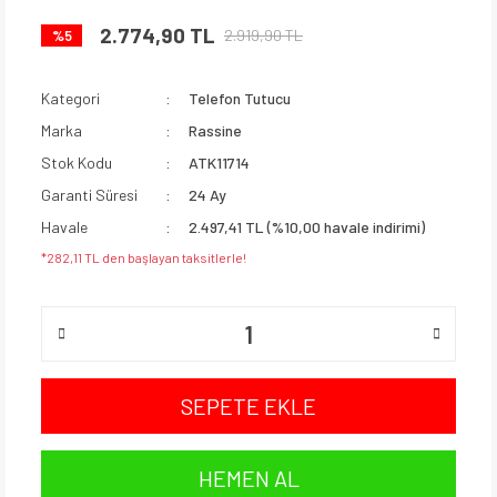
2.774,90 TL
2.919,90 TL
%5
Kategori
Telefon Tutucu
Marka
Rassine
Stok Kodu
ATK11714
Garanti Süresi
24 Ay
Havale
2.497,41 TL (%10,00 havale indirimi)
*282,11 TL den başlayan taksitlerle!
SEPETE EKLE
HEMEN AL