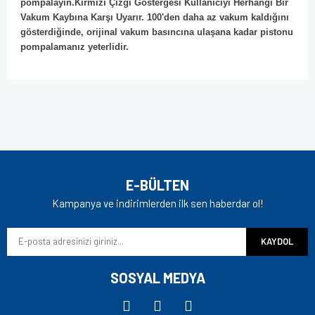
pompalayın.
Kırmızı Çizgi Göstergesi Kullanıcıyı Herhangi Bir
Vakum Kaybına Karşı Uyarır. 100'den daha az vakum kaldığını
gösterdiğinde, orijinal vakum basıncına ulaşana kadar pistonu
pompalamanız yeterlidir.
Bu ürünün fiyat bilgisi, resim, ürün açıklamalarında ve diğer
konularda yetersiz gördüğünüz noktaları öneri formunu
Bu ürüne ilk yorumu siz yapın!
kullanarak tarafımıza iletebilirsiniz.
Görüş ve önerileriniz için teşekkür ederiz.
Yorum Yaz
Ürün resmi kalitesiz, bozuk veya görüntülenemiyor.
E-BÜLTEN
Ürün açıklamasında eksik bilgiler bulunuyor.
Kampanya ve indirimlerden ilk sen haberdar ol!
Ürün bilgilerinde hatalar bulunuyor.
KAYDOL
Ürün fiyatı diğer sitelerden daha pahalı.
Bu ürüne benzer farklı alternatifler olmalı.
SOSYAL MEDYA